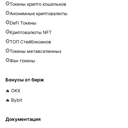
Токены крипто кошельков
Анонимные криптовалюты
DeFi Токены
Криптовалюты NFT
ТОП Стейблкоинов
Токены метавселенных
Фан токены
Бонусы от бирж
🔥 OKX
🔥 Bybit
Документация