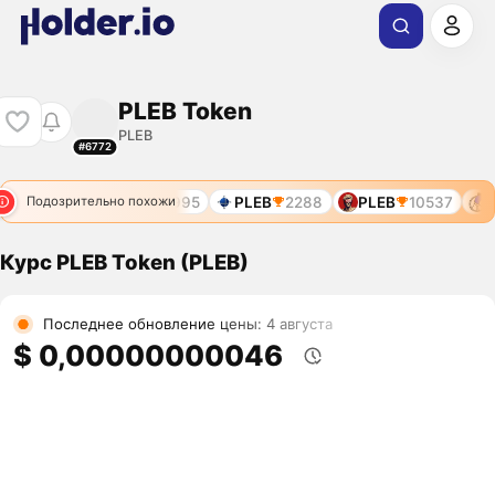
PLEB Token
PLEB
#6772
10709
PLEB
10995
PLEB
2288
PLEB
10537
P
Подозрительно похожи
Курс PLEB Token (PLEB)
Последнее обновление цены: 4 августа
$ 0,00000000046