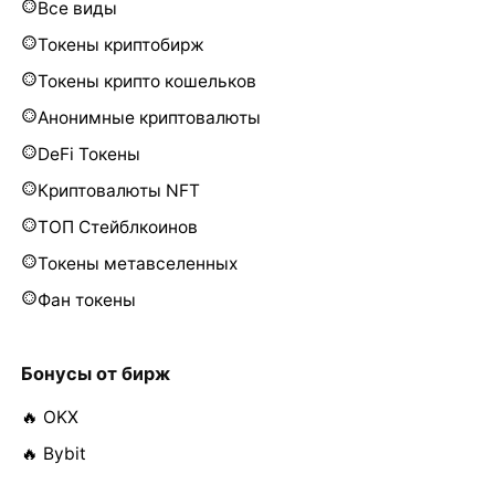
Все виды
Токены криптобирж
Токены крипто кошельков
Анонимные криптовалюты
DeFi Токены
Криптовалюты NFT
ТОП Стейблкоинов
Токены метавселенных
Фан токены
Бонусы от бирж
🔥 OKX
🔥 Bybit