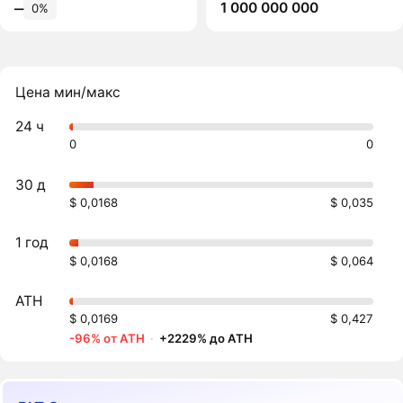
1 000 000 000
‒
0%
Цена мин/макс
24 ч
0
0
30 д
$ 0,0168
$ 0,035
1 год
$ 0,0168
$ 0,064
ATH
$ 0,0169
$ 0,427
-96% от ATH
·
+2229% до ATH