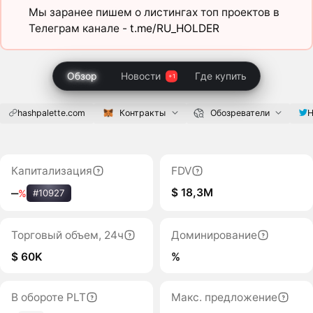
Мы заранее пишем о листингах топ проектов в
Телеграм канале -
t.me/RU_HOLDER
Обзор
Новости
Где купить
hashpalette.com
Контракты
Обозреватели
H
Капитализация
FDV
$ 18,3M
‒
%
#10927
Торговый объем, 24ч
Доминирование
$ 60K
%
В обороте PLT
Макс. предложение