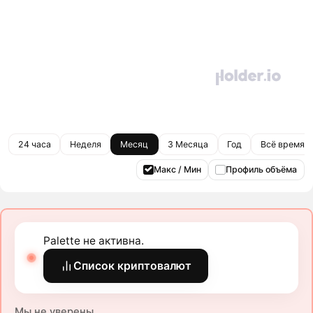
24 часа
Неделя
Месяц
3 Месяца
Год
Всё время
Макс / Мин
Профиль объёма
Palette не активна.
Список криптовалют
Мы не уверены.