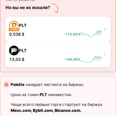
Но вы не их искали?
PLT
1202
0,538 $
+15,95%
PLT
13,03 $
+44,46%
Palette
ожидает листинга на биржах.
Цена на токен
PLT
неизвестна.
Чаще всего первые торги стартуют на биржах
Mexc.com
,
Bybit.com
,
Binance.com
.