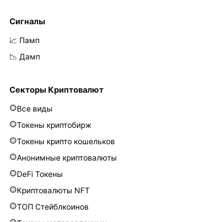
Сигналы
📈 Памп
📉 Дамп
Секторы Криптовалют
Все виды
Токены криптобирж
Токены крипто кошельков
Анонимные криптовалюты
DeFi Токены
Криптовалюты NFT
ТОП Стейблкоинов