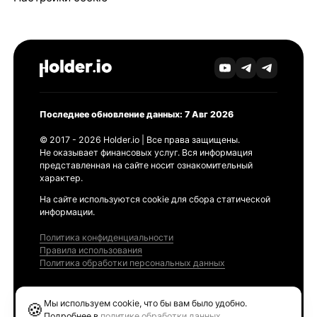
Последнее обновление данных: 7 Авг 2026
© 2017 - 2026 Holder.io | Все права защищены.
Не оказывает финансовых услуг. Вся информация
представленная на сайте носит ознакомительный
характер.
На сайте используются cookie для сбора статической
информации.
Политика конфиденциальности
Правила использования
Политика обработки персональных данных
Продукты
Мы используем cookie, что бы вам было удобно.
🍪
Ethereum GAS Tracker
Подробнее в
политике обработки данных
.