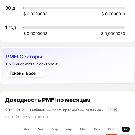
30 д
$ 0,0000003
$ 0,0000013
1 год
$ 0,0000003
$ 0,0000023
PMFI Секторы
PMFI оноситстя к секторам:
Токены Base
Доходность
PMFI
по месяцам
2026–2026 ·
зелёный — рост, красный — падение
· USD ($)
листайте по месяцам →
Янв
Фев
Мар
Апр
Май
Июн
Июл
Авг