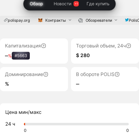
Обзор
Новости
Где купить
polispay.org
Контракты
Обозреватели
Polis
Капитализация
Торговый объем, 24ч
$ 280
‒
%
#5663
Доминирование
В обороте POLIS
%
‒
Цена мин/макс
24 ч
0
0