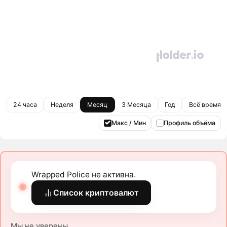
24 часа
Неделя
Месяц
3 Месяца
Год
Всё время
Макс / Мин
Профиль объёма
Wrapped Police не активна.
Список криптовалют
Мы не уверены.