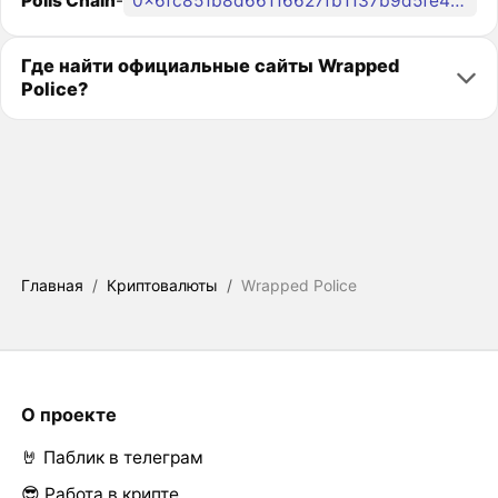
Polis Chain
-
0x6fc851b8d66116627fb1137b9d5fe4e2e1bea978
Где найти официальные сайты Wrapped
Police?
Главная
/
Криптовалюты
/
Wrapped Police
О проекте
🤘 Паблик в телеграм
😎 Работа в крипте