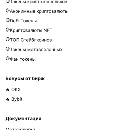
Токены крипто кошельков
Анонимные криптовалюты
DeFi Токены
Криптовалюты NFT
ТОП Стейблкоинов
Токены метавселенных
Фан токены
Бонусы от бирж
🔥 OKX
🔥 Bybit
Документация
Методология