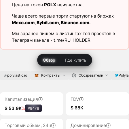
Цена на токен
POLX
неизвестна.
Чаще всего первые торги стартуют на биржах
Mexc.com
,
Bybit.com
,
Binance.com
.
Мы заранее пишем о листингах топ проектов в
Телеграм канале -
t.me/RU_HOLDER
Обзор
Где купить
polylastic.io
Контракты
Обозреватели
Polyla
Капитализация
FDV
$ 68K
$ 53,9K
%
#8478
Торговый объем, 24ч
Доминирование