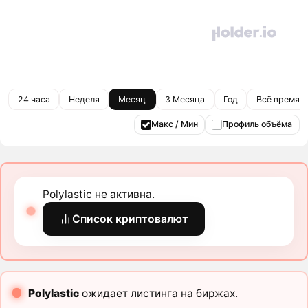
24 часа
Неделя
Месяц
3 Месяца
Год
Всё время
Макс / Мин
Профиль объёма
Polylastic не активна.
Список криптовалют
Polylastic
ожидает листинга на биржах.