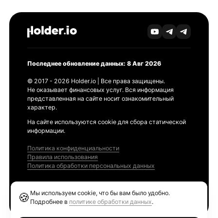
Последнее обновление данных: 8 Авг 2026
© 2017 - 2026 Holder.io | Все права защищены.
Не оказывает финансовых услуг. Вся информация
представленная на сайте носит ознакомительный
характер.
На сайте используются cookie для сбора статической
информации.
Политика конфиденциальности
Правила использования
Политика обработки персональных данных
Продукты
Мы используем cookie, что бы вам было удобно.
🍪
Ethereum GAS Tracker
Подробнее в
политике обработки данных
.