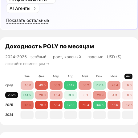
AI Агенты
Показать остальные
Доходность
POLY
по месяцам
2024–2026 ·
зелёный — рост, красный — падение
· USD ($)
листайте по месяцам →
Янв
Фев
Мар
Апр
Май
Июн
Июл
Авг
сред.
−16.0
−49.5
−36.9
+142
−30.2
+17.4
−28.4
−6.6
2026
+14.5
−20.0
−15.4
+3.0
−0.1
−29.9
−4.3
−0.6
2025
−46.5
−79.0
−58.4
+282
−60.4
+64.6
−52.6
−12.5
2024