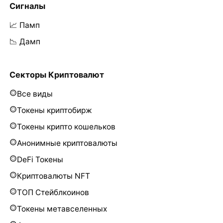
Сигналы
📈 Памп
📉 Дамп
Секторы Криптовалют
Все виды
Токены криптобирж
Токены крипто кошельков
Анонимные криптовалюты
DeFi Токены
Криптовалюты NFT
ТОП Стейблкоинов
Токены метавселенных