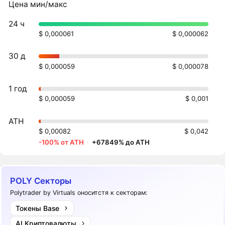
Цена мин/макс
24 ч
$ 0,000061
$ 0,000062
30 д
$ 0,000059
$ 0,000078
1 год
$ 0,000059
$ 0,001
ATH
$ 0,00082
$ 0,042
-100% от ATH
·
+67849% до ATH
POLY Секторы
Polytrader by Virtuals оноситстя к секторам:
Токены Base
AI Криптовалюты