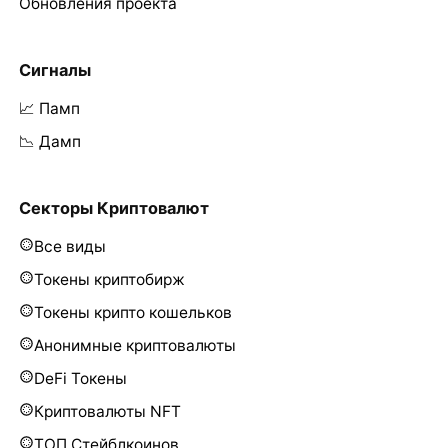
Обновления проекта
Сигналы
📈 Памп
📉 Дамп
Секторы Криптовалют
Все виды
Токены криптобирж
Токены крипто кошельков
Анонимные криптовалюты
DeFi Токены
Криптовалюты NFT
ТОП Стейблкоинов