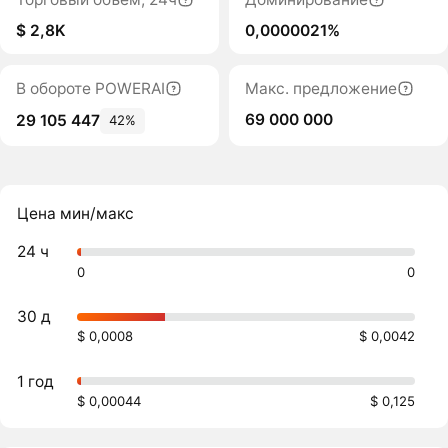
$ 2,8K
0,0000021%
В обороте POWERAI
Макс. предложение
69 000 000
29 105 447
42%
Цена мин/макс
24 ч
0
0
30 д
$ 0,0008
$ 0,0042
1 год
$ 0,00044
$ 0,125