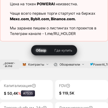
Цена на токен
POWERAI
неизвестна.
Чаще всего первые торги стартуют на биржах
Mexc.com
,
Bybit.com
,
Binance.com
.
Мы заранее пишем о листингах топ проектов в
Телеграм канале -
t.me/RU_HOLDER
Обзор
Где купить
power-
PowerAI_T
Контракты
Обозреватели
ai.me
Капитализация
FDV
$ 119,5K
$ 50,4K
%
#7535
Торговый объем, 24ч
Доминирование