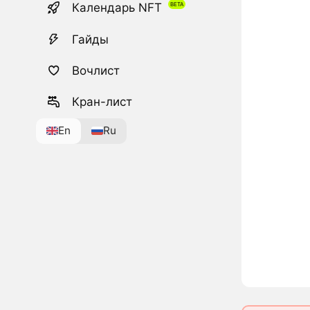
Календарь NFT
Гайды
Вочлист
Кран-лист
En
Ru