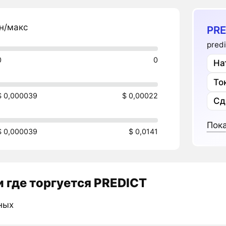
н/макс
PRE
pred
0
0
На
То
$ 0,000039
$ 0,00022
Сд
Пока
$ 0,000039
$ 0,0141
 где торгуется PREDICT
ных