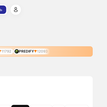
ь
11792
PREDIFY
12093