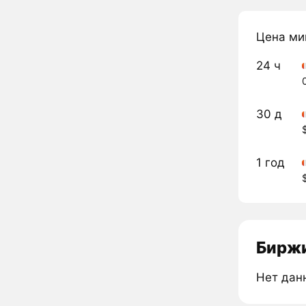
Цена ми
24 ч
30 д
1 год
Биржи
Нет дан