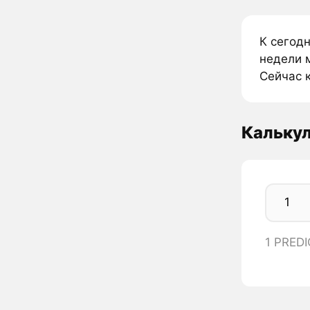
К сегод
недели м
Сейчас к
Кальку
1 PRED