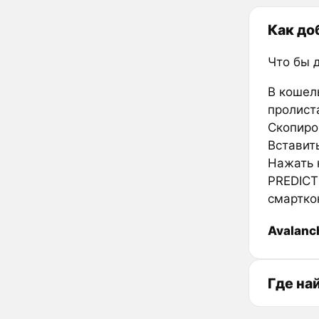
Как до
Что бы 
В кошел
пролиста
Скопиров
Вставить
Нажать к
PREDICT
смартко
Avalanc
Где на