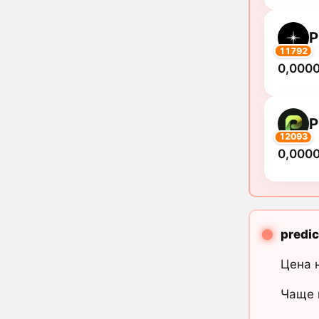
P
11792
0,000
P
12093
0,000
predic
Цена 
Чаще 