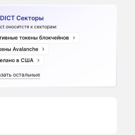
DICT Секторы
ict оноситстя к секторам:
тивные токены блокчейнов
кены Avalanche
елано в США
зать остальные