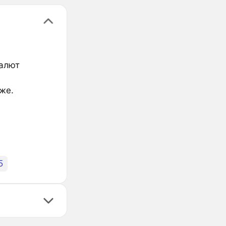
валют
же.
5