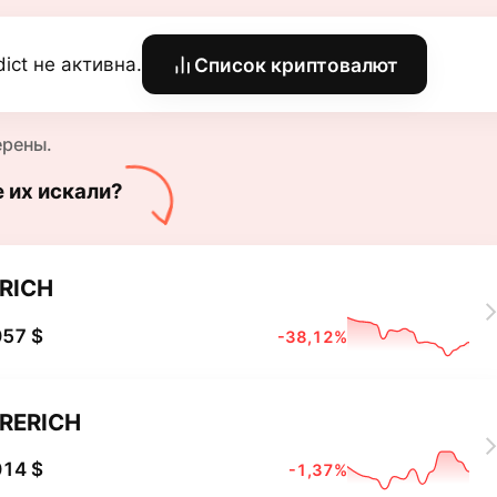
dict не активна.
Список криптовалют
ерены.
е их искали?
RICH
057 $
-38,12%
RERICH
014 $
-1,37%