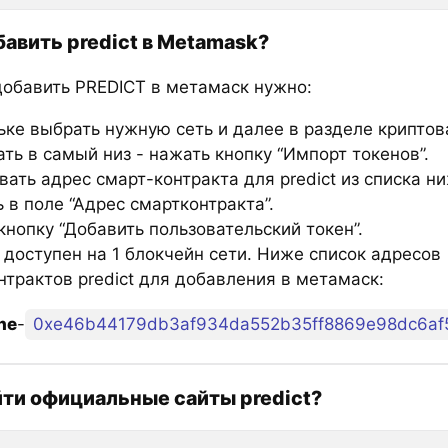
бавить predict в Metamask?
добавить PREDICT в метамаск нужно:
ьке выбрать нужную сеть и далее в разделе крипто
ть в самый низ - нажать кнопку “Импорт токенов”.
ать адрес смарт-контракта для predict из списка ни
 в поле “Адрес смартконтракта”.
нопку “Добавить пользовательский токен”.
 доступен на 1 блокчейн сети. Ниже список адресов
нтрактов predict для добавления в метамаск:
he
-
0xe46b44179db3af934da552b35ff8869e98dc6af
йти официальные сайты predict?