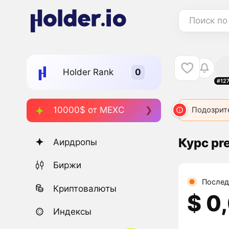
Поиск по
Holder Rank
#12
10000$ от MEXC
Подозрит
Курс pr
Аирдропы
Биржи
Послед
Криптовалюты
$ 0
Индексы