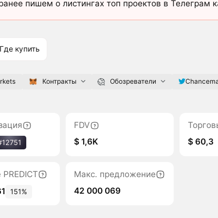
ранее пишем о листингах топ проектов в Телеграм 
Где купить
rkets
Контракты
Обозреватели
Chancema
зация
FDV
Торгов
$ 1,6K
$ 60,3
#12751
е PREDICT
Макс. предложение
42 000 069
61
151%