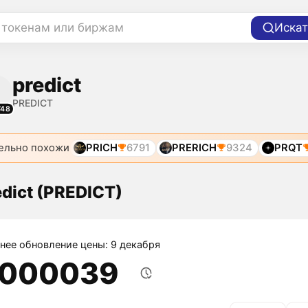
 токенам или биржам
Искат
predict
PREDICT
748
ельно похожи
PRICH
6791
PRERICH
9324
PRQT
edict (PREDICT)
нее обновление цены: 9 декабря
,000039