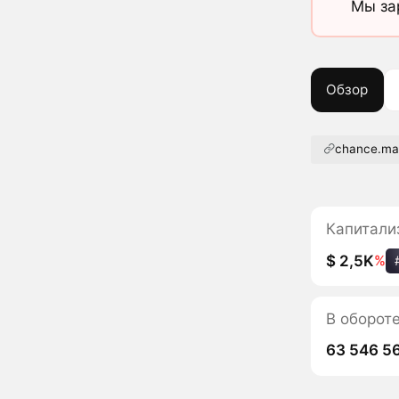
Мы за
Обзор
chance.ma
Капитали
$ 2,5K
%
В оборот
63 546 5