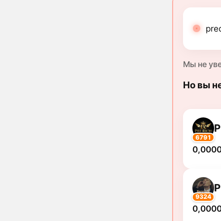
pre
Мы не ув
Но вы н
P
6791
0,000
P
9324
0,000