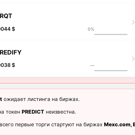
RQT
0044 $
0%
REDIFY
0038 $
―
t
ожидает листинга на биржах.
на токен
PREDICT
неизвестна.
всего первые торги стартуют на биржах
Mexc.com
,