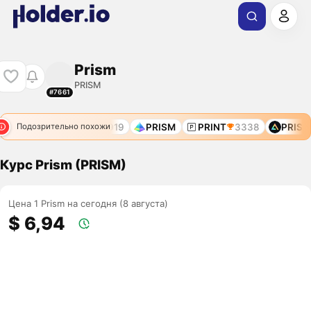
Prism
PRISM
#7661
8996
$PRIME
10919
PRISM
PRINT
3338
PRISM
Подозрительно похожи
Курс Prism (PRISM)
Цена 1 Prism на сегодня (8 августа)
$ 6,94