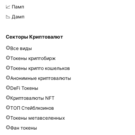
📈 Памп
📉 Дамп
Секторы Криптовалют
Все виды
Токены криптобирж
Токены крипто кошельков
Анонимные криптовалюты
DeFi Токены
Криптовалюты NFT
ТОП Стейблкоинов
Токены метавселенных
Фан токены