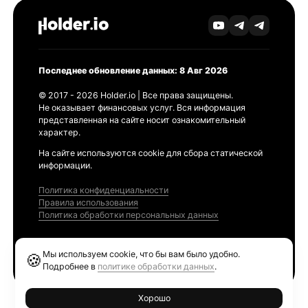
Последнее обновление данных: 8 Авг 2026
© 2017 - 2026 Holder.io | Все права защищены.
Не оказывает финансовых услуг. Вся информация
представленная на сайте носит ознакомительный
характер.
На сайте используются cookie для сбора статической
информации.
Политика конфиденциальности
Правила использования
Политика обработки персональных данных
Продукты
Мы используем cookie, что бы вам было удобно.
🍪
Ethereum GAS Tracker
Подробнее в
политике обработки данных
.
Хорошо