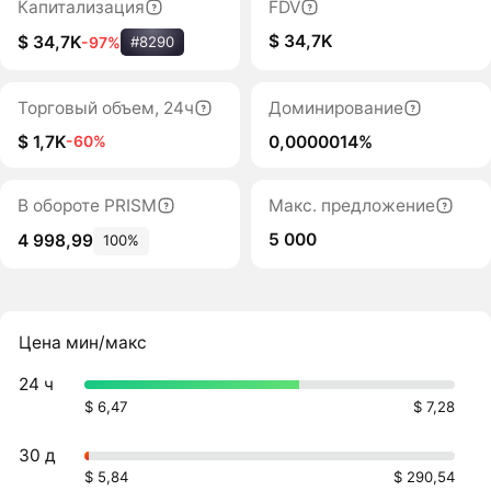
Капитализация
FDV
$ 34,7K
$ 34,7K
-97%
#8290
Торговый объем, 24ч
Доминирование
$ 1,7K
0,0000014%
-60%
В обороте PRISM
Макс. предложение
5 000
4 998,99
100%
Цена мин/макс
24 ч
$ 6,47
$ 7,28
30 д
$ 5,84
$ 290,54