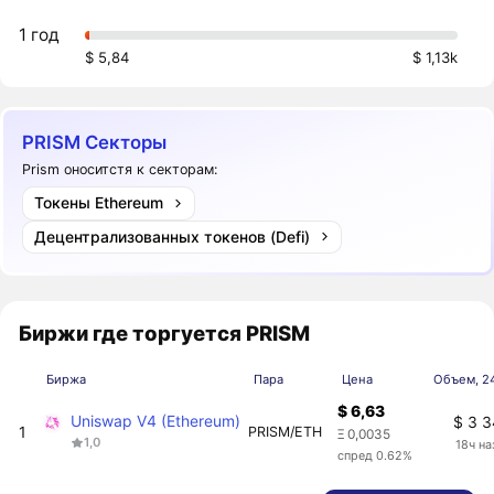
1 год
$ 5,84
$ 1,13k
PRISM Секторы
Prism оноситстя к секторам:
Токены Ethereum
Децентрализованных токенов (Defi)
Биржи где торгуется PRISM
Биржа
Пара
Цена
Объем, 24
$ 6,63
Uniswap V4 (Ethereum)
$ 3 
1
PRISM/ETH
Ξ 0,0035
1,0
18ч на
спред 0.62%