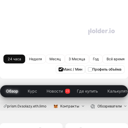
24 часа
Неделя
Месяц
3 Месяца
Год
Всё время
Макс / Мин
Профиль объёма
Обзор
Курс
Новости
Где купить
Калькулят
prism.0xsolazy.eth.limo
Контракты
Обозреватели