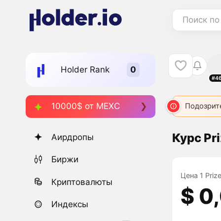
Поиск по
Holder Rank
#4
10000$ от MEXC
Подозрит
Курс Pri
Аирдропы
Биржи
Цена 1 Priz
Криптовалюты
$ 0
Индексы