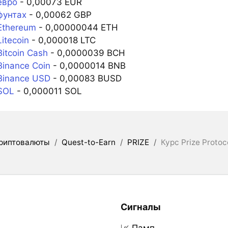
евро
- 0,00073 EUR
фунтах
- 0,00062 GBP
Ethereum
- 0,00000044 ETH
itecoin
- 0,000018 LTC
Bitcoin Cash
- 0,0000039 BCH
Binance Coin
- 0,0000014 BNB
Binance USD
- 0,00083 BUSD
SOL
- 0,000011 SOL
риптовалюты
/
Quest-to-Earn
/
PRIZE
/
Курс Prize Proto
Сигналы