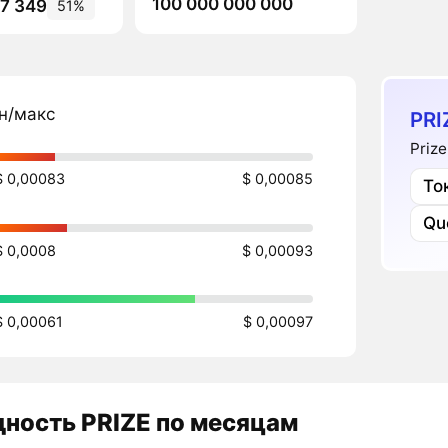
100 000 000 000
87 349
51%
н/макс
PRI
Priz
$ 0,00083
$ 0,00085
То
Qu
$ 0,0008
$ 0,00093
$ 0,00061
$ 0,00097
дность
PRIZE
по месяцам