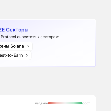
ZE Секторы
e Protocol оноситстя к секторам:
кены Solana
est-to-Earn
падение
рост