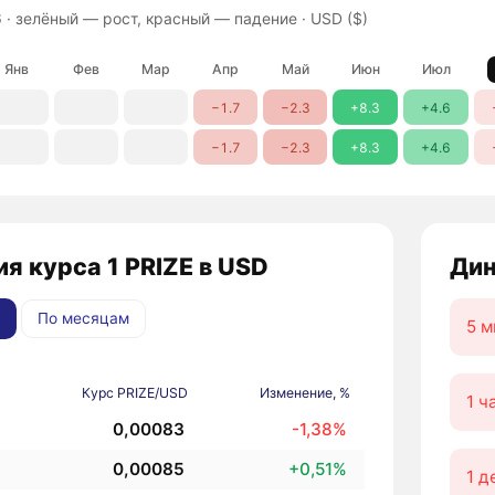
 ·
зелёный — рост, красный — падение
· USD ($)
Янв
Фев
Мар
Апр
Май
Июн
Июл
−1.7
−2.3
+8.3
+4.6
−1.7
−2.3
+8.3
+4.6
я курса 1 PRIZE в USD
Дин
По месяцам
5 м
Курс PRIZE/USD
Изменение, %
1 ч
0,00083
-1,38%
0,00085
+0,51%
1 д