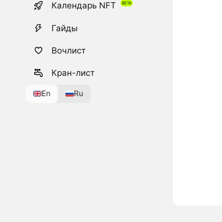
Календарь NFT
Гайды
Вочлист
Кран-лист
En
Ru