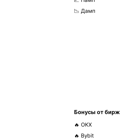
📈 Памп
📉 Дамп
Бонусы от бирж
🔥 OKX
🔥 Bybit