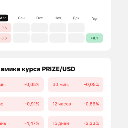
Авг
Сен
Окт
Ноя
Дек
Год
−0.6
−0.6
+8.1
амика курса PRIZE/USD
ин.
-0,05%
30 мин.
-0,05%
ас
-0,91%
12 часов
-0,86%
ень
-4,47%
15 дней
-3,33%