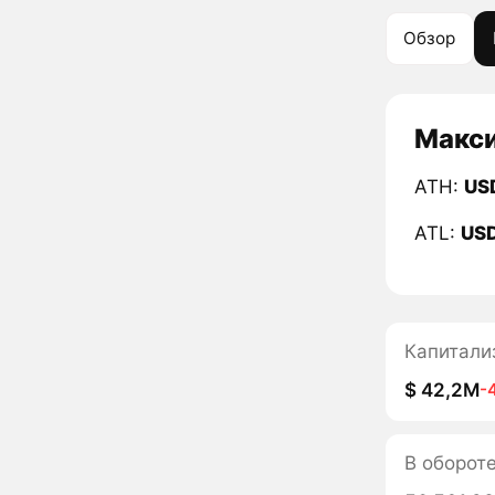
Обзор
Макси
ATH:
US
ATL:
US
Капитали
$ 42,2M
-
В обороте