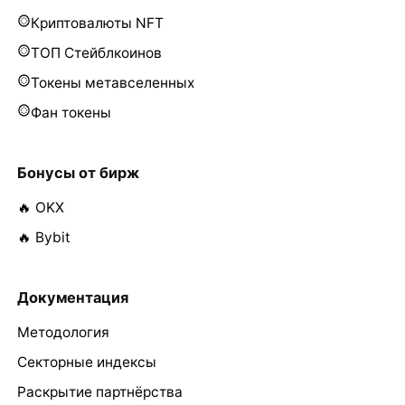
Криптовалюты NFT
ТОП Стейблкоинов
Токены метавселенных
Фан токены
Бонусы от бирж
🔥 OKX
🔥 Bybit
Документация
Методология
Секторные индексы
Раскрытие партнёрства