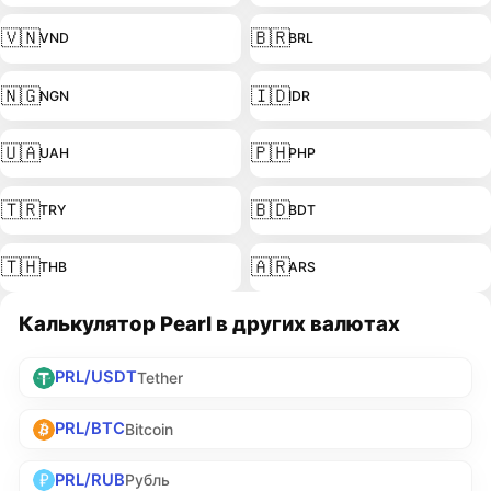
🇻🇳
🇧🇷
VND
BRL
🇳🇬
🇮🇩
NGN
IDR
🇺🇦
🇵🇭
UAH
PHP
🇹🇷
🇧🇩
TRY
BDT
🇹🇭
🇦🇷
THB
ARS
Калькулятор Pearl в других валютах
PRL/USDT
Tether
PRL/BTC
Bitcoin
PRL/RUB
Рубль