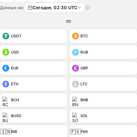
Данные на:
Сегодня, 02:30 UTC
USDT
BTC
USD
RUB
EUR
GBP
ETH
LTC
BCH
BNB
BUSD
SOL
🇮🇳
🇵🇰
INR
PKR