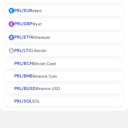
PRL/EUR
евро
PRL/GBP
Фунт
PRL/ETH
Ethereum
PRL/LTC
Litecoin
PRL/BCH
Bitcoin Cash
PRL/BNB
Binance Coin
PRL/BUSD
Binance USD
PRL/SOL
SOL