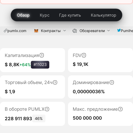
Обзор
Курс
Где купить
Калькулятор
pumlx.com
Контракты
Обозреватели
Pumlhe
Капитализация
FDV
$ 19,1K
$ 8,8K
+64%
#11023
Торговый объем, 24ч
Доминирование
$ 1,9
0,00000036%
В обороте PUMLX
Макс. предложение
500 000 000
228 911 893
46%