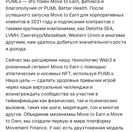
PUMLx — это токен Move to Earn, фитнеса и
благополучия от PUML Better Health. После
успешного запуска Move to Earn для корпоративных
клиентов в 2021 году и подписания контрактов с
такими крупными компаниями, как Deloitte SEA,
LVMH, Сингапур/Малайзия, Western Union и многими
другими, нам удалось добиться значительного роста
и дохода.
Сейчас мы расширяем нашу технологию Web3 в
розничный сегмент Move to Earn с помощью
атлетических и носимых NFT, используя PUMLx.
Наша цель — сделать здоровые привычки игрой
через наши виртуальные челленджи и
вознаграждать сообщества за участие в
геймификации как физических, так и психических
вызовов, таких как шаги, медитация, сон и многое
другое. Объединив механизмы Move to Earn и Move
to Own, мы создали первую в мире платформу
Movement Finance. У нас есть двухтокенная модель