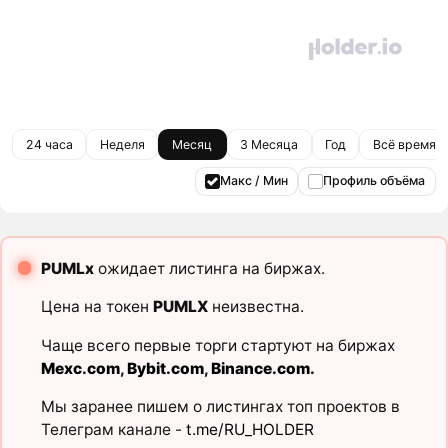
24 часа
Неделя
Месяц
3 Месяца
Год
Всё время
Макс / Мин
Профиль объёма
PUMLx
ожидает листинга на биржах.
Цена на токен
PUMLX
неизвестна.
Чаще всего первые торги стартуют на биржах
Mexc.com
,
Bybit.com
,
Binance.com
.
Мы заранее пишем о листингах топ проектов в
Телеграм канале -
t.me/RU_HOLDER