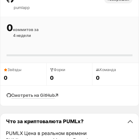
pumlapp
0
коммитов за
4 недели
Звёзды
Форки
Команда
0
0
0
Смотреть на GitHub
Что за криптовалюта PUMLx?
PUMLX Цена в реальном времени