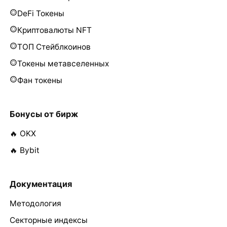
DeFi Токены
Криптовалюты NFT
ТОП Стейблкоинов
Токены метавселенных
Фан токены
Бонусы от бирж
🔥 OKX
🔥 Bybit
Документация
Методология
Секторные индексы