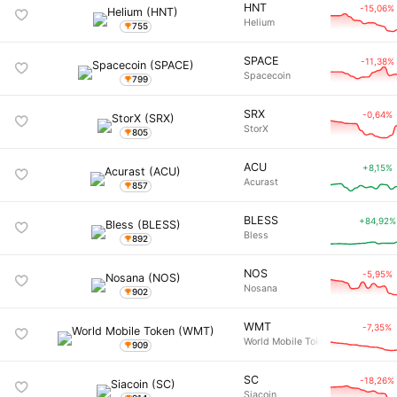
HNT
-15,06%
Helium
755
SPACE
-11,38%
Spacecoin
799
SRX
-0,64%
StorX
805
ACU
+8,15%
Acurast
857
BLESS
+84,92%
Bless
892
NOS
-5,95%
Nosana
902
WMT
-7,35%
World Mobile Token
909
SC
-18,26%
Siacoin