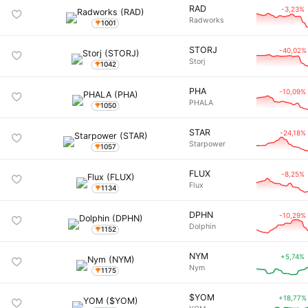
RAD
-3,23%
Radworks
1001
STORJ
-40,02%
Storj
1042
PHA
-10,09%
PHALA
1050
STAR
-24,18%
Starpower
1057
FLUX
-8,25%
Flux
1134
DPHN
-10,29%
Dolphin
1152
NYM
+5,74%
Nym
1175
$YOM
+18,77%