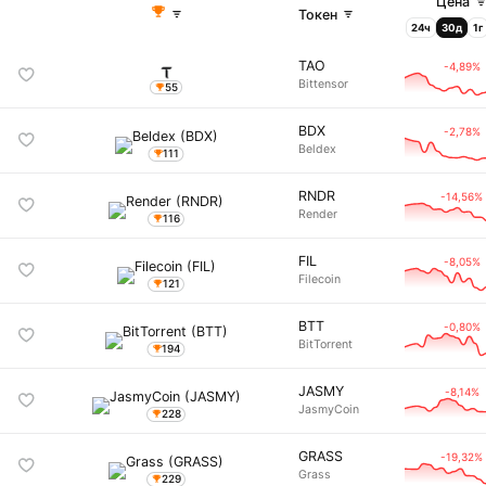
Цена
Токен
24ч
30д
1г
TAO
-4,89%
Bittensor
55
BDX
-2,78%
Beldex
111
RNDR
-14,56%
Render
116
FIL
-8,05%
Filecoin
121
BTT
-0,80%
BitTorrent
194
JASMY
-8,14%
JasmyCoin
228
GRASS
-19,32%
Grass
229