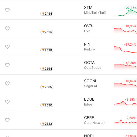
XTM
+22,85%
MinoTari (Tari)
2454
OVR
-18,35%
Ovr
2516
PIN
-37,24%
PinLink
2528
OCTA
-43,30%
OctaSpace
2564
SOGNI
-16,64%
Sogni AI
2585
EDGE
-3,55%
Edge
2590
CERE
-2,66%
Cere Network
2633
NODL
-11,08%