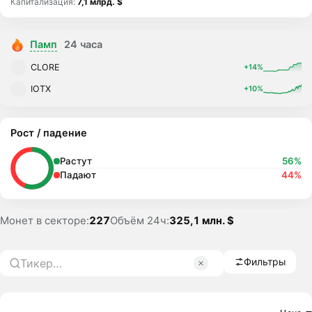
Капитализация:
7,1 млрд. $
Памп
24 часа
CLORE
+14%
IOTX
+10%
Рост / падение
Растут
56%
Падают
44%
Монет в секторе:
227
Объём 24ч:
325,1 млн. $
Фильтры