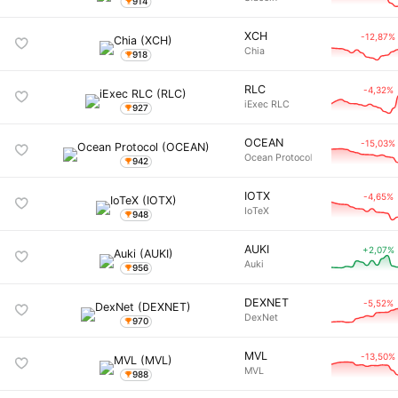
914
XCH
-12,87%
Chia
918
RLC
-4,32%
iExec RLC
927
OCEAN
-15,03%
Ocean Protocol
942
IOTX
-4,65%
IoTeX
948
AUKI
+2,07%
Auki
956
DEXNET
-5,52%
DexNet
970
MVL
-13,50%
MVL
988