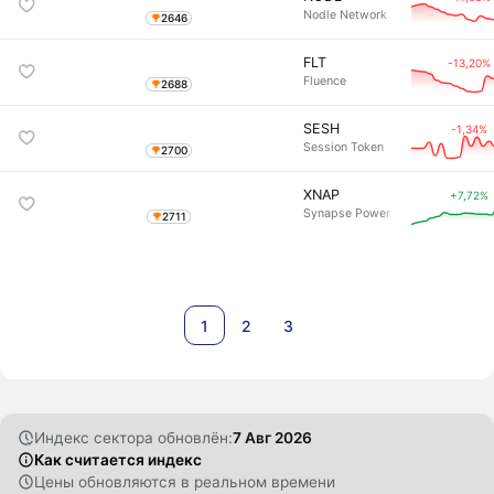
Nodle Network
2646
FLT
-13,20%
Fluence
2688
SESH
-1,34%
Session Token
2700
XNAP
+7,72%
Synapse Power
2711
1
2
3
Индекс сектора обновлён:
7 Авг 2026
Как считается индекс
Цены обновляются в реальном времени