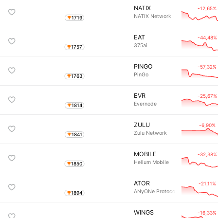
NATIX
-12,65%
NATIX Network
1719
EAT
-44,48%
375ai
1757
PINGO
-57,32%
PinGo
1763
EVR
-25,67%
Evernode
1814
ZULU
-6,90%
Zulu Network
1841
MOBILE
-32,38%
Helium Mobile
1850
ATOR
-21,11%
ANyONe Protocol
1894
WINGS
-16,33%