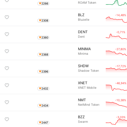
ROAM Token
2266
BLZ
-14,48%
Bluzelle
2308
DENT
-0,71%
Dent
2360
MINIMA
-27,80%
Minima
2368
SHDW
-17,72%
Shadow Token
2396
XNET
-46,94%
XNET Mobile
2432
NMT
-10,38%
NetMind Token
2434
BZZ
-3,03%
Swarm
2447