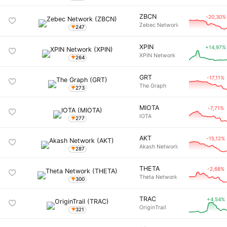
ZBCN
-20,30%
Zebec Network
247
XPIN
+14,97%
XPIN Network
264
GRT
-17,11%
The Graph
273
MIOTA
-7,71%
IOTA
277
AKT
-15,12%
Akash Network
287
THETA
-2,68%
Theta Network
300
TRAC
+4,54%
OriginTrail
321