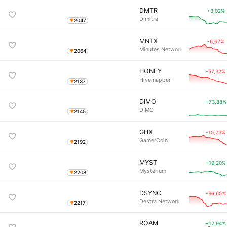
DMTR
+3,02%
Dimitra
2047
MNTX
-6,67%
Minutes Network Token
2064
HONEY
-57,32%
Hivemapper
2137
DIMO
+73,88%
DIMO
2145
GHX
-15,23%
GamerCoin
2192
MYST
+19,20%
Mysterium
2208
DSYNC
-36,65%
Destra Network
2217
ROAM
+12,94%