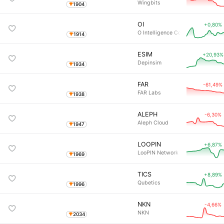
Wingbits
1904
OI
+0,80%
O Intelligence Coin
1914
ESIM
+20,93%
Depinsim
1934
FAR
-61,49%
FAR Labs
1938
ALEPH
-6,30%
Aleph Cloud
1947
LOOPIN
+6,87%
LooPIN Network
1969
TICS
+8,89%
Qubetics
1996
NKN
-4,66%
NKN
2034