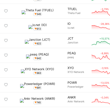
TFUEL
-3,79%
Theta Fuel
545
IO
-28,38%
io.net
613
JCT
+15,57%
Janction
622
PEAQ
-8,99%
peaq
642
XYO
-3,16%
XYO Network
663
POWR
-13,03%
Powerledger
691
ANKR
-0,34%
Ankr Network
745