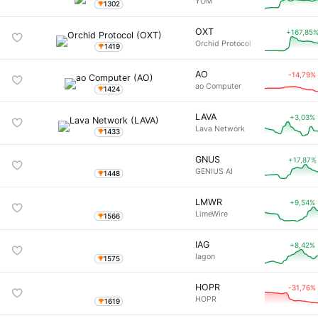
YOM
1302
OXT
+167,85
Orchid Protocol
1419
AO
-14,79%
ao Computer
1424
LAVA
+3,03%
Lava Network
1433
GNUS
+17,87%
GENIUS AI
1448
LMWR
+9,54%
LimeWire
1566
IAG
+8,42%
Iagon
1575
HOPR
-31,76%
HOPR
1619