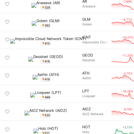
AR
-7,89%
Arweave
329
GLM
-6,71%
Golem
392
ICNT
-24,07%
Impossible Cloud Network Token
410
GEOD
-11,33%
Geodnet
418
ATH
-3,75%
Aethir
419
LPT
-18,06%
Livepeer
499
AIOZ
-8,19%
AIOZ Network
520
HOT
+2,13%
Holo
521