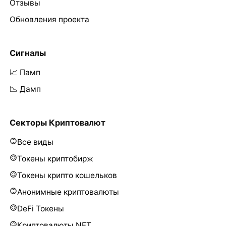
Отзывы
Обновления проекта
Сигналы
📈 Памп
📉 Дамп
Секторы Криптовалют
Все виды
Токены криптобирж
Токены крипто кошельков
Анонимные криптовалюты
DeFi Токены
Криптовалюты NFT