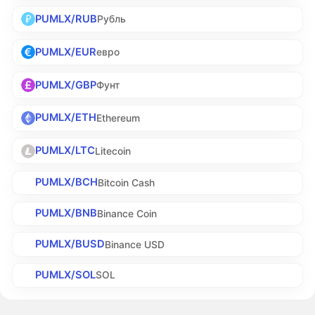
PUMLX/RUB
Рубль
PUMLX/EUR
евро
PUMLX/GBP
Фунт
PUMLX/ETH
Ethereum
PUMLX/LTC
Litecoin
PUMLX/BCH
Bitcoin Cash
PUMLX/BNB
Binance Coin
PUMLX/BUSD
Binance USD
PUMLX/SOL
SOL