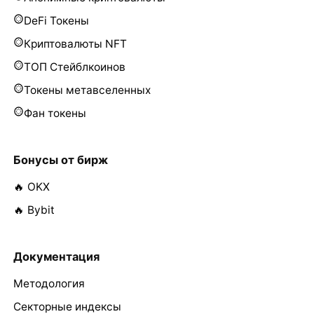
DeFi Токены
Криптовалюты NFT
ТОП Стейблкоинов
Токены метавселенных
Фан токены
Бонусы от бирж
🔥 OKX
🔥 Bybit
Документация
Методология
Секторные индексы