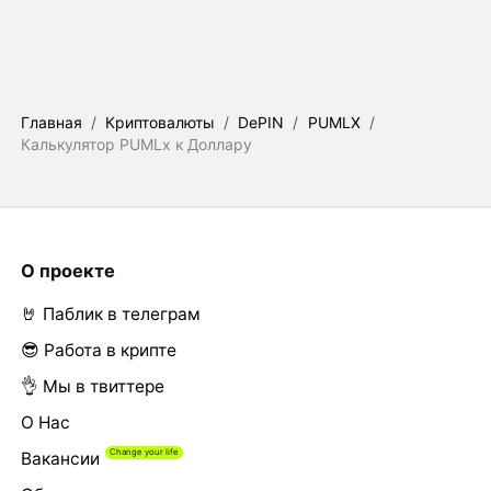
Главная
/
Криптовалюты
/
DePIN
/
PUMLX
/
Калькулятор PUMLx к Доллару
О проекте
🤘 Паблик в телеграм
😎 Работа в крипте
👌 Мы в твиттере
О Нас
Вакансии