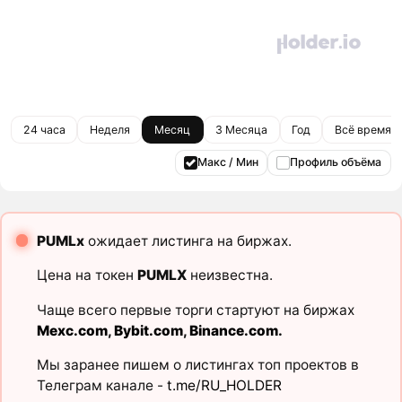
24 часа
Неделя
Месяц
3 Месяца
Год
Всё время
Макс / Мин
Профиль объёма
PUMLx
ожидает листинга на биржах.
Цена на токен
PUMLX
неизвестна.
Чаще всего первые торги стартуют на биржах
Mexc.com
,
Bybit.com
,
Binance.com
.
Мы заранее пишем о листингах топ проектов в
Телеграм канале -
t.me/RU_HOLDER