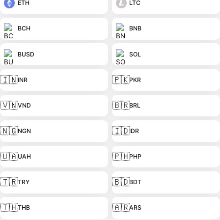
ETH
LTC
BCH
BNB
BUSD
SOL
🇮🇳
🇵🇰
INR
PKR
🇻🇳
🇧🇷
VND
BRL
🇳🇬
🇮🇩
NGN
IDR
🇺🇦
🇵🇭
UAH
PHP
🇹🇷
🇧🇩
TRY
BDT
🇹🇭
🇦🇷
THB
ARS