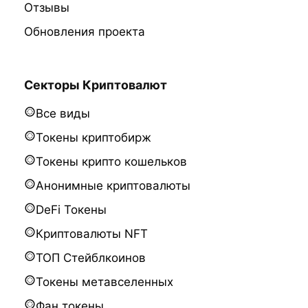
Отзывы
Обновления проекта
Секторы Криптовалют
Все виды
Токены криптобирж
Токены крипто кошельков
Анонимные криптовалюты
DeFi Токены
Криптовалюты NFT
ТОП Стейблкоинов
Токены метавселенных
Фан токены