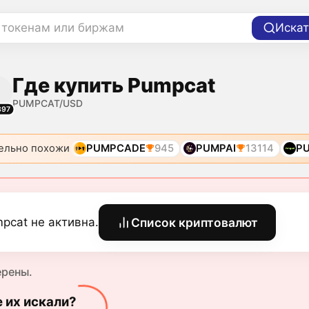
 токенам или биржам
Искат
Где купить Pumpcat
PUMPCAT/USD
397
ельно похожи
PUMPCADE
945
PUMPAI
13114
P
pcat не активна.
Список криптовалют
ерены.
е их искали?