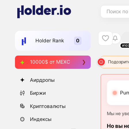
Поиск по
Holder Rank
#10
10000$ от MEXC
Подозрит
Аирдропы
Pum
Биржи
Криптовалюты
Мы не ув
Индексы
Но вы н