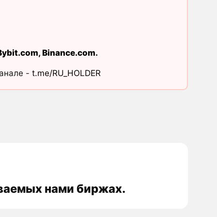
Bybit.com
,
Binance.com
.
канале -
t.me/RU_HOLDER
иваемых нами биржах.