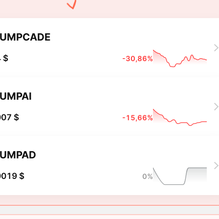
PUMPCADE
 $
-30,86%
UMPAI
007 $
-15,66%
PUMPAD
0019 $
0%