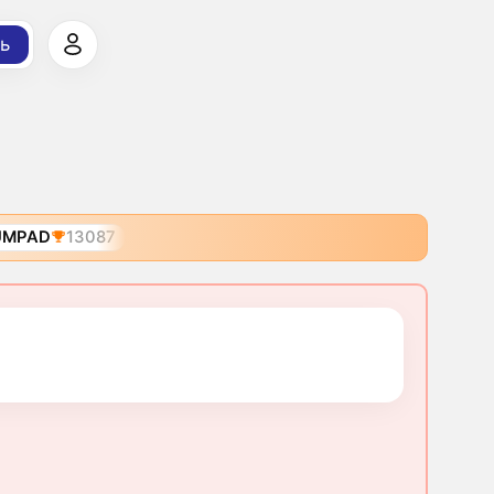
ь
UMPAD
13087