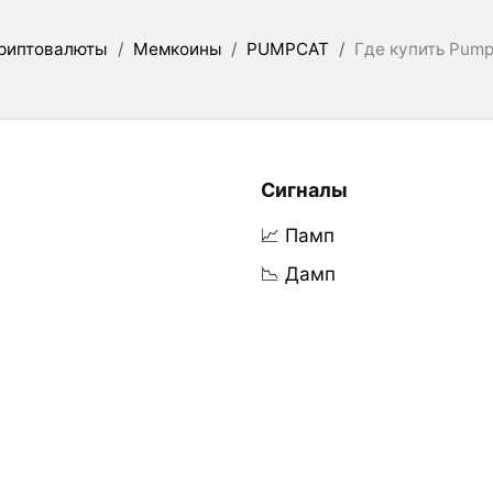
риптовалюты
/
Мемкоины
/
PUMPCAT
/
Где купить Pum
Сигналы
📈 Памп
📉 Дамп