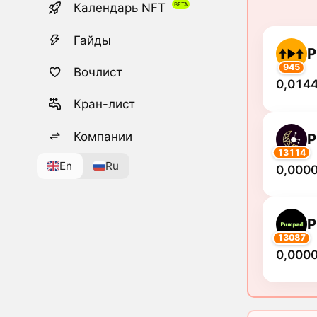
Календарь NFT
Гайды
945
Вочлист
0,0144
Кран-лист
Компании
P
13114
En
Ru
0,000
13087
0,000