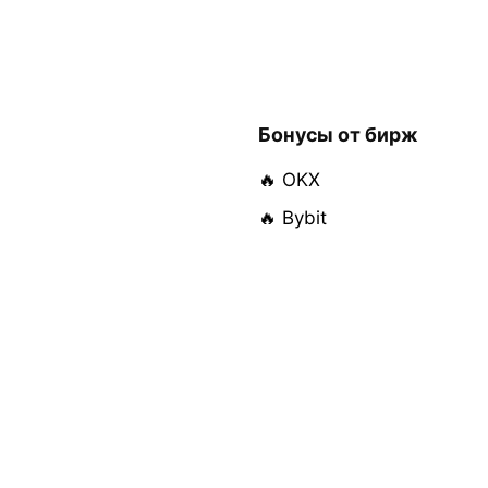
Бонусы от бирж
🔥 OKX
🔥 Bybit