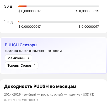
30 д
$ 0,000000017
$ 0,000000029
1 год
$ 0,000000017
$ 0,00000017
PUUSH Секторы
puush da button оноситстя к секторам:
Мемкоины
Токены Cronos
Доходность
PUUSH
по месяцам
2024–2026 ·
зелёный — рост, красный — падение
· USD ($)
листайте по месяцам →