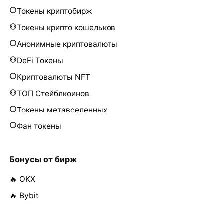
Токены криптобирж
Токены крипто кошельков
Анонимные криптовалюты
DeFi Токены
Криптовалюты NFT
ТОП Стейблкоинов
Токены метавселенных
Фан токены
Бонусы от бирж
🔥 OKX
🔥 Bybit