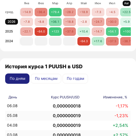
Янв
Фев
Мар
Апр
Май
Июн
Июл
Авг
сред.
−14.9
−36.4
+79.4
−28.2
−18.9
−7.3
−4.5
+22.5
2026
−7.8
−8.8
+36.1
−18.8
−2.8
−24.7
−30.0
+5.9
2025
−22.1
−64.0
+123
−37.6
+10.4
−14.7
+54.1
+100
2024
−64.3
+17.6
−37.5
−38.7
История курса 1 PUUSH в USD
По дням
По месяцам
По годам
День
Курс PUUSH/USD
Изменение, %
0,000000018
-1,17%
06.08
0,000000019
-1,23%
05.08
0,000000019
+2,54%
04.08
0,000000018
+2,57%
03.08