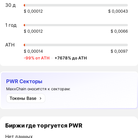
30 д
$ 0,00012
$ 0,00043
1 год
$ 0,00012
$ 0,0066
ATH
$ 0,00014
$ 0,0097
-99% от ATH
·
+7678% до ATH
PWR Секторы
MaxxChain оноситстя к секторам:
Токены Base
Биржи где торгуется PWR
Нет данных