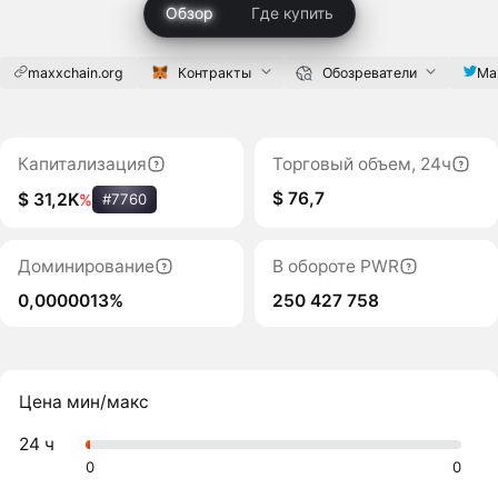
Обзор
Где купить
maxxchain.org
Контракты
Обозреватели
Ma
Капитализация
Торговый объем, 24ч
$ 76,7
$ 31,2K
%
#7760
Доминирование
В обороте PWR
0,0000013%
250 427 758
Цена мин/макс
24 ч
0
0