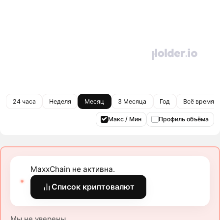
24 часа
Неделя
Месяц
3 Месяца
Год
Всё время
Макс / Мин
Профиль объёма
MaxxChain не активна.
Список криптовалют
Мы не уверены.