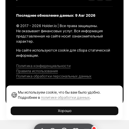
Последнее обновление данных: 9 Авг 2026
© 2017 - 2026 Holder.io | Все права защищены.
Не оказывает финансовых услуг. Вся информация
представленная на сайте носит ознакомительный
характер.
На сайте используются cookie для сбора статической
информации.
Политика конфиденциальности
Правила использования
Политика обработки персональных данных
Продукты
Мы используем cookie, что бы вам было удобно.
🍪
Ethereum GAS Tracker
Подробнее в
политике обработки данных
.
Хорошо