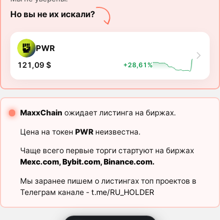
Но вы не их искали?
PWR
121,09 $
+28,61%
MaxxChain
ожидает листинга на биржах.
Цена на токен
PWR
неизвестна.
Чаще всего первые торги стартуют на биржах
Mexc.com
,
Bybit.com
,
Binance.com
.
Мы заранее пишем о листингах топ проектов в
Телеграм канале -
t.me/RU_HOLDER