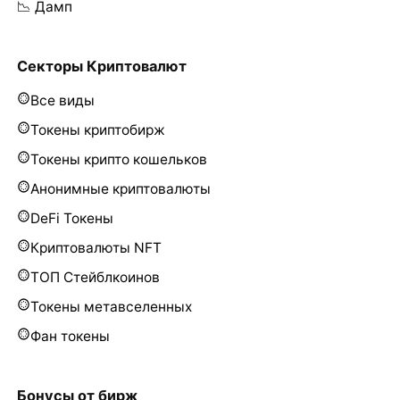
📉 Дамп
Секторы Криптовалют
Все виды
Токены криптобирж
Токены крипто кошельков
Анонимные криптовалюты
DeFi Токены
Криптовалюты NFT
ТОП Стейблкоинов
Токены метавселенных
Фан токены
Бонусы от бирж