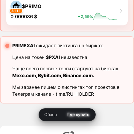
$PRIMO
8111
0,000036 $
+2,59%
PRIMEXAI
ожидает листинга на биржах.
Цена на токен
$PXAI
неизвестна.
Чаще всего первые торги стартуют на биржах
Mexc.com
,
Bybit.com
,
Binance.com
.
Мы заранее пишем о листингах топ проектов в
Телеграм канале -
t.me/RU_HOLDER
Обзор
Где купить