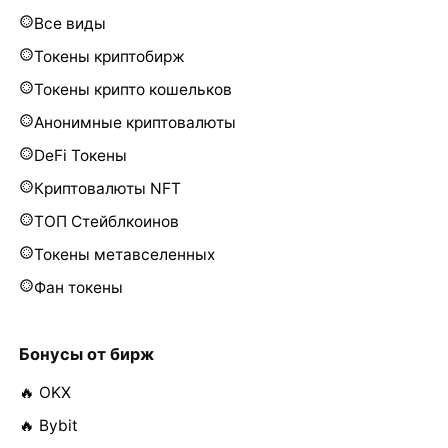
Все виды
Токены криптобирж
Токены крипто кошельков
Анонимные криптовалюты
DeFi Токены
Криптовалюты NFT
ТОП Стейблкоинов
Токены метавселенных
Фан токены
Бонусы от бирж
🔥 OKX
🔥 Bybit