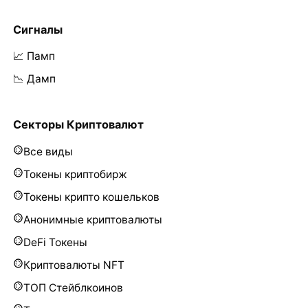
Сигналы
📈 Памп
📉 Дамп
Секторы Криптовалют
Все виды
Токены криптобирж
Токены крипто кошельков
Анонимные криптовалюты
DeFi Токены
Криптовалюты NFT
ТОП Стейблкоинов