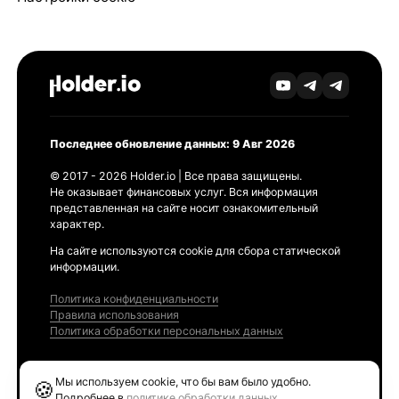
Последнее обновление данных: 9 Авг 2026
© 2017 - 2026 Holder.io | Все права защищены.
Не оказывает финансовых услуг. Вся информация
представленная на сайте носит ознакомительный
характер.
На сайте используются cookie для сбора статической
информации.
Политика конфиденциальности
Правила использования
Политика обработки персональных данных
Продукты
Мы используем cookie, что бы вам было удобно.
🍪
Ethereum GAS Tracker
Подробнее в
политике обработки данных
.