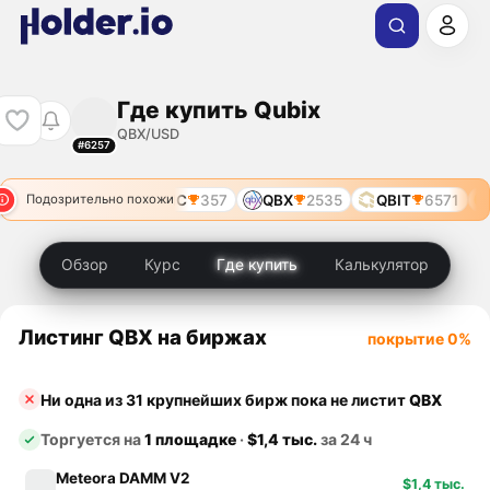
Где купить Qubix
QBX/USD
#6257
QUBIC
357
QBX
2535
QBIT
6571
Подозрительно похожи
Обзор
Курс
Где купить
Калькулятор
Листинг QBX на биржах
покрытие 0%
Ни одна из 31 крупнейших бирж пока не листит
QBX
Торгуется на
1 площадке
·
$1,4 тыс.
за 24 ч
Meteora DAMM V2
$1,4 тыс.