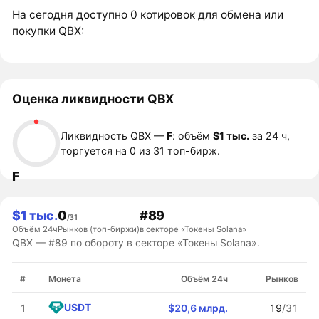
На сегодня доступно 0 котировок для обмена или
покупки QBX:
Оценка ликвидности QBX
Ликвидность QBX —
F
: объём
$1 тыс.
за 24 ч,
торгуется на 0 из 31 топ-бирж.
F
$1 тыс.
0
#89
/31
Объём 24ч
Рынков (топ-биржи)
в секторе «Токены Solana»
QBX — #89 по обороту в секторе «Токены Solana».
#
Монета
Объём 24ч
Рынков
USDT
1
$20,6 млрд.
19
/31