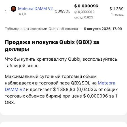
$ 0,000096
Meteora DAMM V2
$ 1 389
1
QBX/SOL
◎ 0,0000012
1,0
1ч назад
спред 0.62%
Таблица с котировками Qubix обновлена —
9 августа 2026, 17:09
Продажа и покупка Qubix (QBX) за
доллары
Что бы купить криптовалюту Qubix, воспользуйтесь
таблицей выше.
Максимальный суточный торговый объем
наблюдается в торговой паре QBX/SOL на
Meteora
DAMM V2
и достигает $ 1 388,83 (0,0403% от общих
торговых объемов биржи) при цене $ 0,000096 за 1
QBX.