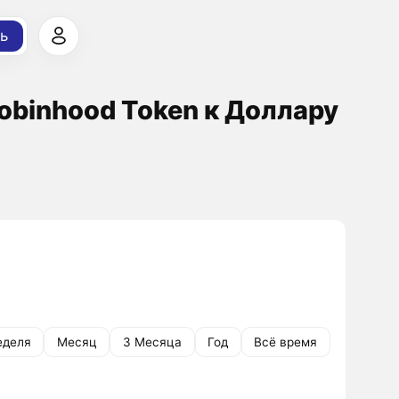
ь
obinhood Token к Доллару
еделя
Месяц
3 Месяца
Год
Всё время