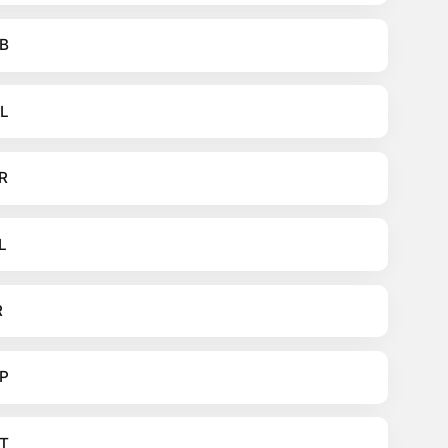
B
L
R
L
R
P
T