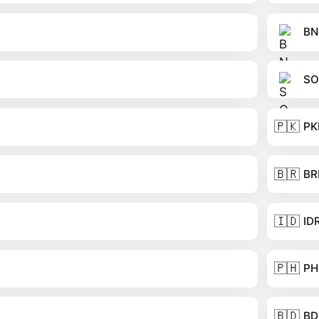
BN
SO
🇵🇰
PK
🇧🇷
BR
🇮🇩
ID
🇵🇭
PH
🇧🇩
BD