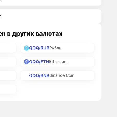
S
en в других валютах
QQQ/RUB
Рубль
QQQ/ETH
Ethereum
QQQ/BNB
Binance Coin