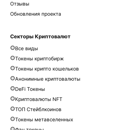
Отзывы
Обновления проекта
Секторы Криптовалют
Все виды
Токены криптобирж
Токены крипто кошельков
Анонимные криптовалюты
DeFi Токены
Криптовалюты NFT
ТОП Стейблкоинов
Токены метавселенных
Фан токены