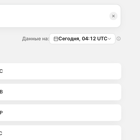
Данные на:
Сегодня, 04:12 UTC
C
B
P
C