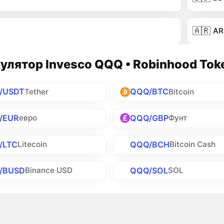
🇦🇷
AR
улятор Invesco QQQ • Robinhood Tok
/USDT
QQQ/BTC
Tether
Bitcoin
/EUR
QQQ/GBP
евро
Фунт
/LTC
QQQ/BCH
Litecoin
Bitcoin Cash
/BUSD
QQQ/SOL
Binance USD
SOL