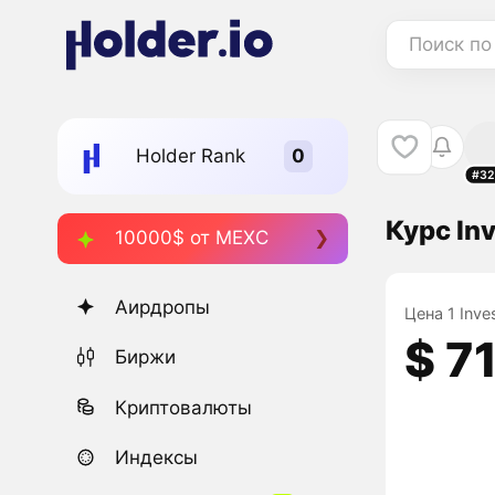
Поиск по
Holder Rank
#32
Курс In
10000$ от MEXC
Аирдропы
Цена 1 Inve
$ 7
Биржи
Криптовалюты
Индексы