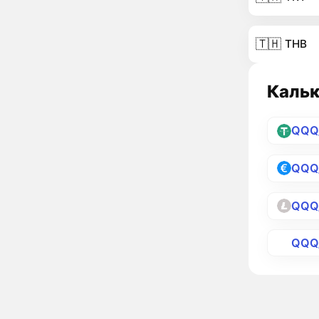
🇹🇭
THB
Кальк
QQQ
QQQ
QQQ
QQQ