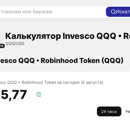
 токенам или биржам
Искат
Калькулятор Invesco QQQ • R
QQQ/USD
16
vesco QQQ • Robinhood Token (QQQ)
sco QQQ • Robinhood Token на сегодня (6 августа)
15,77
24 часа
Н