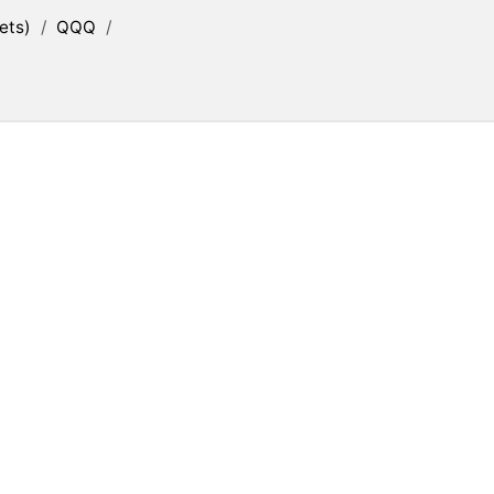
ets)
/
QQQ
/