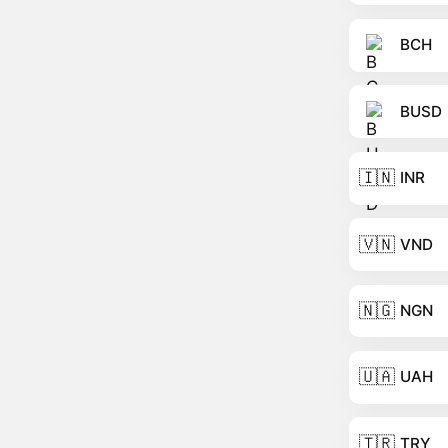
BCH
BUSD
🇮🇳
INR
🇻🇳
VND
🇳🇬
NGN
🇺🇦
UAH
🇹🇷
TRY