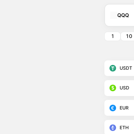
QQQ
1
10
USDT
USD
EUR
ETH