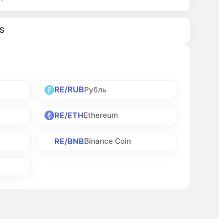
S
RE/RUB
Рубль
RE/ETH
Ethereum
RE/BNB
Binance Coin