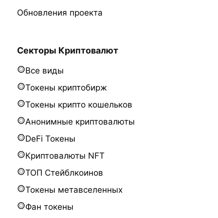
Обновления проекта
Секторы Криптовалют
Все виды
Токены криптобирж
Токены крипто кошельков
Анонимные криптовалюты
DeFi Токены
Криптовалюты NFT
ТОП Стейблкоинов
Токены метавселенных
Фан токены