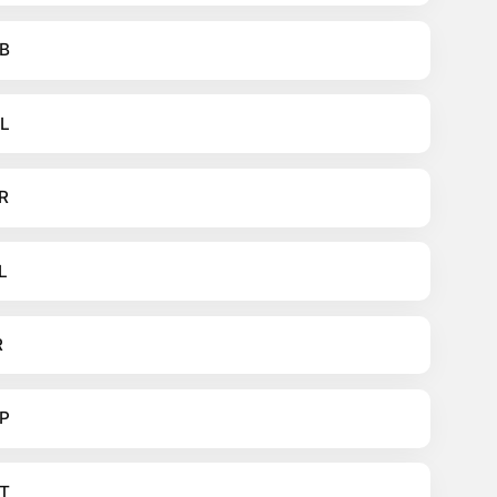
B
L
R
L
R
P
T