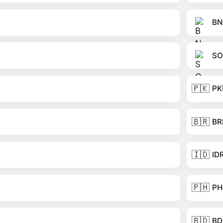
BN
SO
🇵🇰
PK
🇧🇷
BR
🇮🇩
ID
🇵🇭
PH
🇧🇩
BD