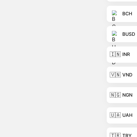
BCH
BUSD
🇮🇳
INR
🇻🇳
VND
🇳🇬
NGN
🇺🇦
UAH
🇹🇷
TRY