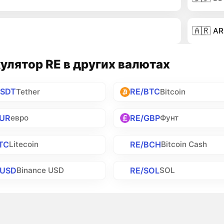
🇦🇷
AR
улятор RE в других валютах
USDT
RE/BTC
Tether
Bitcoin
EUR
RE/GBP
евро
Фунт
TC
RE/BCH
Litecoin
Bitcoin Cash
BUSD
RE/SOL
Binance USD
SOL