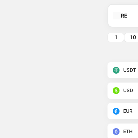
RE
1
10
USDT
USD
EUR
ETH