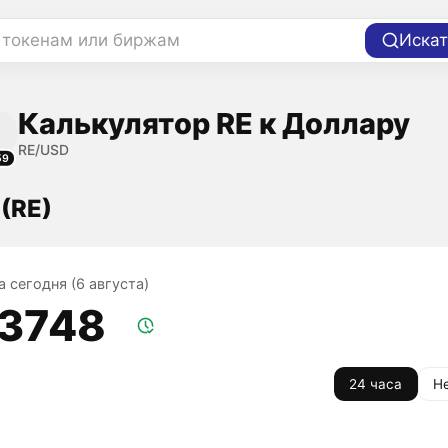
 токенам или биржам
Искат
Калькулятор RE к Доллару
RE/USD
59
 (RE)
а сегодня (6 августа)
,3748
24 часа
Н