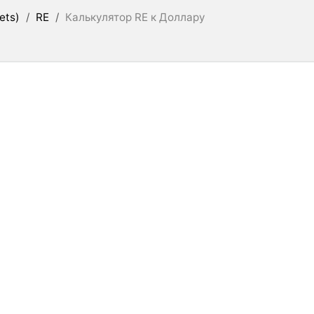
ets)
/
RE
/
Калькулятор RE к Доллару