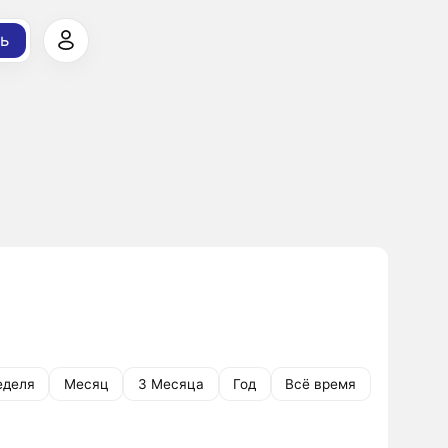
ь
еделя
Месяц
3 Месяца
Год
Всё время