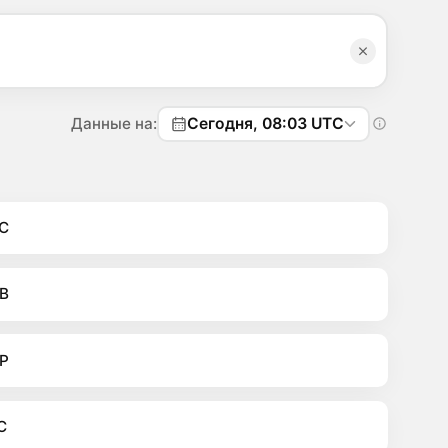
Данные на:
Сегодня, 08:03 UTC
C
B
P
C