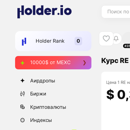
Поиск по
Holder Rank
#3
Курс RE
10000$ от MEXC
Аирдропы
Цена 1 RE н
$ 0
Биржи
Криптовалюты
Индексы