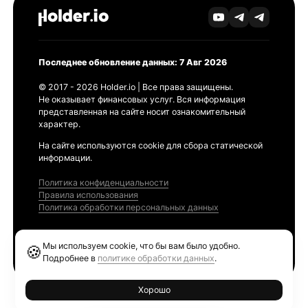
Последнее обновление данных: 7 Авг 2026
© 2017 - 2026 Holder.io | Все права защищены.
Не оказывает финансовых услуг. Вся информация
представленная на сайте носит ознакомительный
характер.
На сайте используются cookie для сбора статической
информации.
Политика конфиденциальности
Правила использования
Политика обработки персональных данных
Продукты
Мы используем cookie, что бы вам было удобно.
🍪
Ethereum GAS Tracker
Подробнее в
политике обработки данных
.
Хорошо