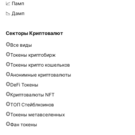
📈 Памп
📉 Дамп
Секторы Криптовалют
Все виды
Токены криптобирж
Токены крипто кошельков
Анонимные криптовалюты
DeFi Токены
Криптовалюты NFT
ТОП Стейблкоинов
Токены метавселенных
Фан токены