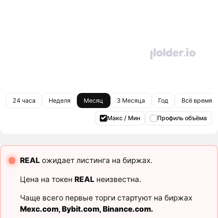
24 часа
Неделя
Месяц
3 Месяца
Год
Всё время
Макс / Мин
Профиль объёма
REAL
ожидает листинга на биржах.
Цена на токен
REAL
неизвестна.
Чаще всего первые торги стартуют на биржах
Mexc.com
,
Bybit.com
,
Binance.com
.