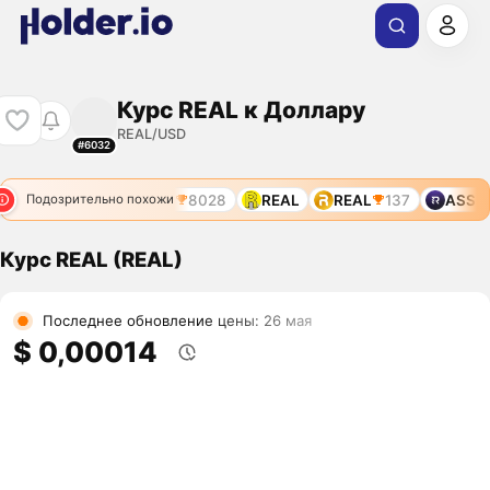
Курс REAL к Доллару
REAL/USD
#6032
REAL
2344
REAL
8028
REAL
REAL
137
ASSET
Подозрительно похожи
Курс REAL (REAL)
Последнее обновление цены: 26 мая
$ 0,00014