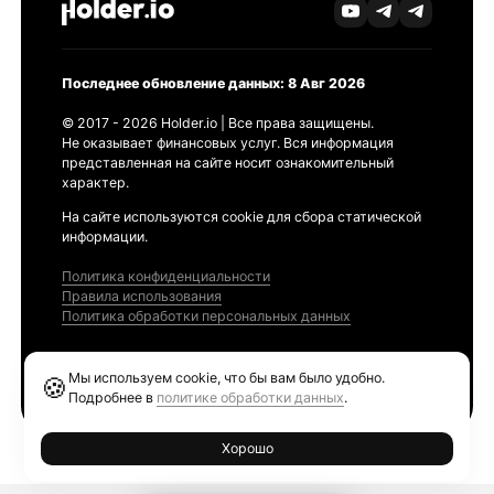
Последнее обновление данных: 8 Авг 2026
© 2017 - 2026 Holder.io | Все права защищены.
Не оказывает финансовых услуг. Вся информация
представленная на сайте носит ознакомительный
характер.
На сайте используются cookie для сбора статической
информации.
Политика конфиденциальности
Правила использования
Политика обработки персональных данных
Продукты
Мы используем cookie, что бы вам было удобно.
🍪
Ethereum GAS Tracker
Подробнее в
политике обработки данных
.
Хорошо