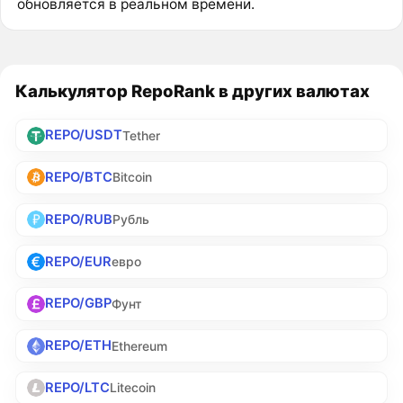
обновляется в реальном времени.
Калькулятор RepoRank в других валютах
REPO/USDT
Tether
REPO/BTC
Bitcoin
REPO/RUB
Рубль
REPO/EUR
евро
REPO/GBP
Фунт
REPO/ETH
Ethereum
REPO/LTC
Litecoin