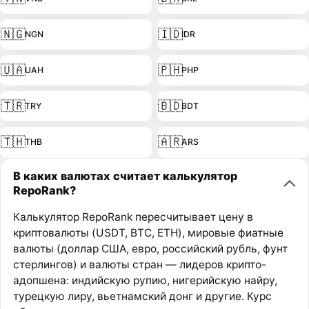
🇳🇬
🇮🇩
NGN
IDR
🇺🇦
🇵🇭
UAH
PHP
🇹🇷
🇧🇩
TRY
BDT
🇹🇭
🇦🇷
THB
ARS
В каких валютах считает калькулятор
RepoRank?
Калькулятор RepoRank пересчитывает цену в
криптовалюты (USDT, BTC, ETH), мировые фиатные
валюты (доллар США, евро, российский рубль, фунт
стерлингов) и валюты стран — лидеров крипто-
адопшена: индийскую рупию, нигерийскую найру,
турецкую лиру, вьетнамский донг и другие. Курс