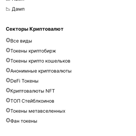
📉 Дамп
Секторы Криптовалют
Все виды
Токены криптобирж
Токены крипто кошельков
Анонимные криптовалюты
DeFi Токены
Криптовалюты NFT
ТОП Стейблкоинов
Токены метавселенных
Фан токены