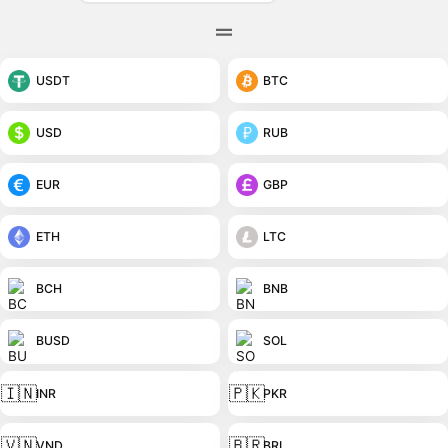
USDT
BTC
USD
RUB
EUR
GBP
ETH
LTC
BCH
BNB
BUSD
SOL
🇮🇳
🇵🇰
INR
PKR
🇻🇳
🇧🇷
VND
BRL