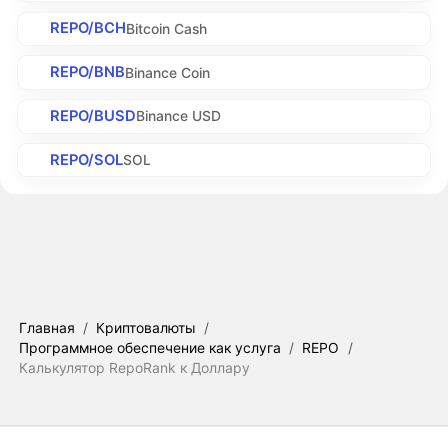
REPO/BCH
Bitcoin Cash
REPO/BNB
Binance Coin
REPO/BUSD
Binance USD
REPO/SOL
SOL
Главная
/
Криптовалюты
/
Программное обеспечение как услуга
/
REPO
/
Калькулятор RepoRank к Доллару