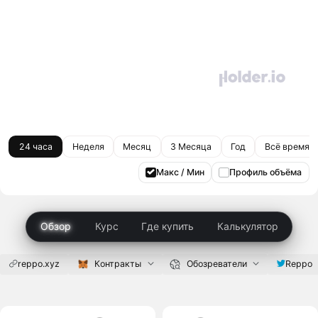
24 часа
Неделя
Месяц
3 Месяца
Год
Всё время
Макс / Мин
Профиль объёма
Обзор
Курс
Где купить
Калькулятор
reppo.xyz
Контракты
Обозреватели
Reppo