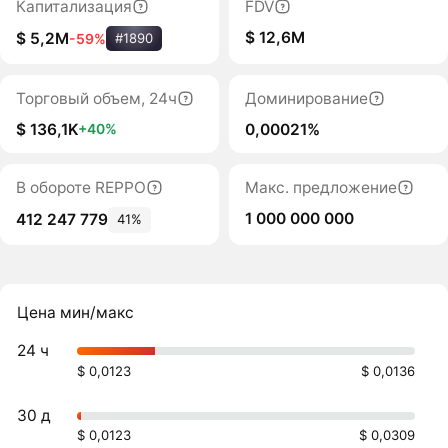
Капитализация
FDV
$ 12,6M
$ 5,2M
-59%
#1890
Торговый объем, 24ч
Доминирование
$ 136,1K
0,00021%
+40%
В обороте REPPO
Макс. предложение
1 000 000 000
412 247 779
41%
Цена мин/макс
24 ч
$ 0,0123
$ 0,0136
30 д
$ 0,0123
$ 0,0309