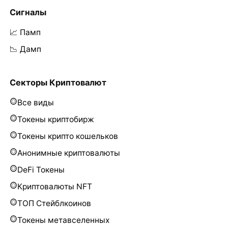
Сигналы
📈 Памп
📉 Дамп
Секторы Криптовалют
Все виды
Токены криптобирж
Токены крипто кошельков
Анонимные криптовалюты
DeFi Токены
Криптовалюты NFT
ТОП Стейблкоинов
Токены метавселенных