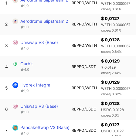
1
REPPO/WETH
WETH 0,0000067
1,0
спред 0.61%
$ 0,0127
Aerodrome Slipstream 2
2
REPPO/WETH
WETH 0,0000067
1,0
спред 0.61%
$ 0,0128
Uniswap V3 (Base)
3
REPPO/WETH
WETH 0,0000067
1,0
спред 0.64%
$ 0,0129
Ourbit
4
REPPO/USDT
₮ 0,0129
4,0
спред 2.14%
$ 0,0129
Hydrex Integral
5
REPPO/WETH
WETH 0,0000067
1,0
спред 0.62%
$ 0,0128
Uniswap V3 (Base)
6
REPPO/USDC
USDC 0,0128
1,0
спред 0.6%
$ 0,0127
PancakeSwap V3 (Base)
7
REPPO/USDC
USDC 0,0127
1,0