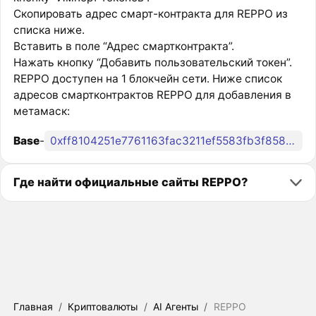
Скопировать адрес смарт-контракта для REPPO из
списка ниже.
Вставить в поле “Адрес смартконтракта”.
Нажать кнопку “Добавить пользовательский токен”.
REPPO доступен на 1 блокчейн сети. Ниже список
адресов смартконтрактов REPPO для добавления в
метамаск:
Base
-
0xff8104251e7761163fac3211ef5583fb3f8583d6
Где найти официальные сайты REPPO?
Главная
/
Криптовалюты
/
AI Агенты
/
REPPO