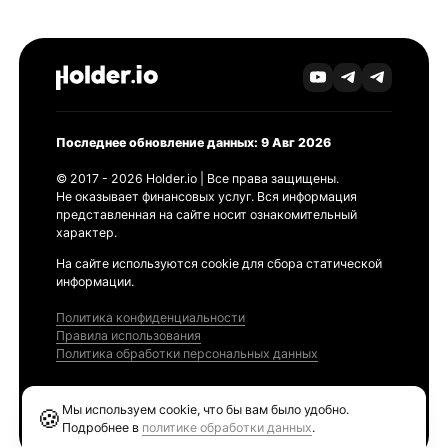
Последнее обновление данных: 9 Авг 2026
© 2017 - 2026 Holder.io | Все права защищены.
Не оказывает финансовых услуг. Вся информация
представленная на сайте носит ознакомительный
характер.
На сайте используются cookie для сбора статической
информации.
Политика конфиденциальности
Правила использования
Политика обработки персональных данных
Продукты
Мы используем cookie, что бы вам было удобно.
🍪
Ethereum GAS Tracker
Подробнее в
политике обработки данных
.