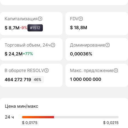
Капитализация
FDV
$ 18,8M
$ 8,7M
-9%
#1512
Торговый объем, 24ч
Доминирование
$ 24,2M
0,00036%
+77%
В обороте RESOLV
Макс. предложение
1 000 000 000
464 272 719
46%
Цена мин/макс
24 ч
$ 0,0175
$ 0,0215