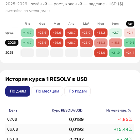
2025–2026 ·
зелёный — рост, красный — падение
· USD ($)
листайте по месяцам →
Янв
Фев
Мар
Апр
Май
Июн
Июл
Авг
сред.
+14.7
−26.6
−29.6
−28.7
−26.0
−53.2
+2.7
−2.4
2026
+14.7
−26.6
−29.6
−28.7
−26.0
−15.3
−15.6
+19.6
2025
−91.0
+21.0
−24.4
История курса 1 RESOLV в USD
По дням
По месяцам
По годам
День
Курс RESOLV/USD
Изменение, %
0,0189
-1,85%
07.08
0,0193
+15,44%
06.08
0,0167
+5,74%
05.08