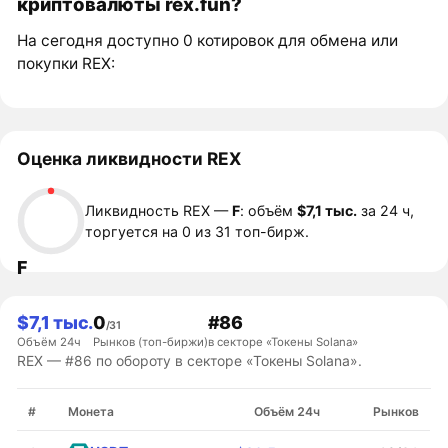
криптовалюты rex.fun?
На сегодня доступно 0 котировок для обмена или
покупки REX:
Оценка ликвидности REX
Ликвидность REX —
F
: объём
$7,1 тыс.
за 24 ч,
торгуется на 0 из 31 топ-бирж.
F
$7,1 тыс.
0
#86
/31
Объём 24ч
Рынков (топ-биржи)
в секторе «Токены Solana»
REX — #86 по обороту в секторе «Токены Solana».
#
Монета
Объём 24ч
Рынков