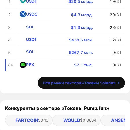
USDT
1
$20,5 млрд.
19
/31
USDC
2
$4,3 млрд.
20
/31
SOL
3
$1,3 млрд.
26
/31
USD1
4
$438,6 млн.
12
/31
SOL
5
$267,7 млн.
0
/31
REX
86
$7,1 тыс.
0
/31
Все рынки сектора «Токены Solana»
Конкуренты в секторе «Токены Pump.fun»
FARTCOIN
WOULD
ANSEM
$0,13
$0,0804
$