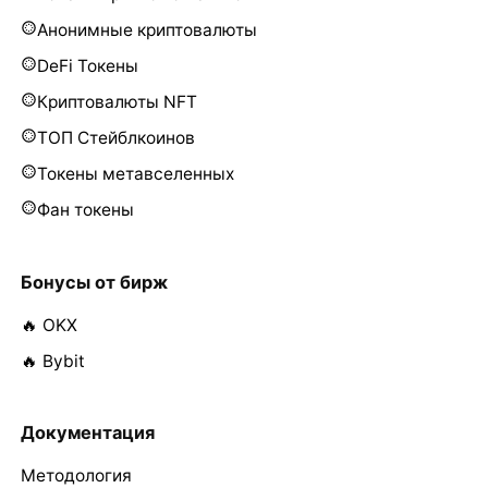
Анонимные криптовалюты
DeFi Токены
Криптовалюты NFT
ТОП Стейблкоинов
Токены метавселенных
Фан токены
Бонусы от бирж
🔥 OKX
🔥 Bybit
Документация
Методология