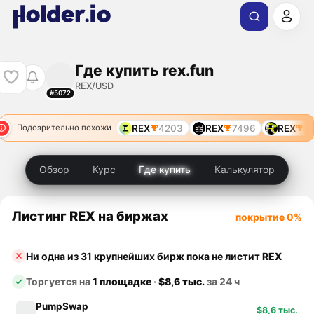
Где купить rex.fun
REX/USD
#5072
7771
REX
10897
REX
4203
REX
7496
REX
777
Подозрительно похожи
Обзор
Курс
Где купить
Калькулятор
Листинг REX на биржах
покрытие 0%
Ни одна из 31 крупнейших бирж пока не листит
REX
Торгуется на
1 площадке
·
$8,6 тыс.
за 24 ч
PumpSwap
$8,6 тыс.