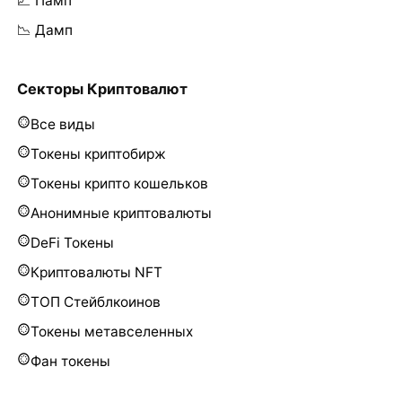
📈 Памп
📉 Дамп
Секторы Криптовалют
Все виды
Токены криптобирж
Токены крипто кошельков
Анонимные криптовалюты
DeFi Токены
Криптовалюты NFT
ТОП Стейблкоинов
Токены метавселенных
Фан токены