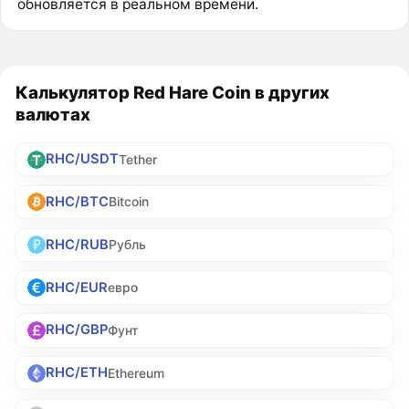
обновляется в реальном времени.
Калькулятор Red Hare Coin в других
валютах
RHC/USDT
Tether
RHC/BTC
Bitcoin
RHC/RUB
Рубль
RHC/EUR
евро
RHC/GBP
Фунт
RHC/ETH
Ethereum