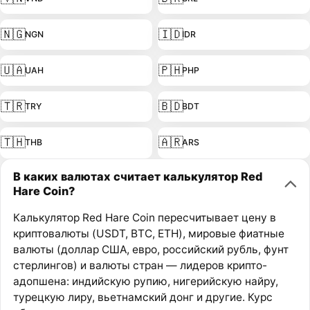
🇳🇬
🇮🇩
NGN
IDR
🇺🇦
🇵🇭
UAH
PHP
🇹🇷
🇧🇩
TRY
BDT
🇹🇭
🇦🇷
THB
ARS
В каких валютах считает калькулятор Red
Hare Coin?
Калькулятор Red Hare Coin пересчитывает цену в
криптовалюты (USDT, BTC, ETH), мировые фиатные
валюты (доллар США, евро, российский рубль, фунт
стерлингов) и валюты стран — лидеров крипто-
адопшена: индийскую рупию, нигерийскую найру,
турецкую лиру, вьетнамский донг и другие. Курс