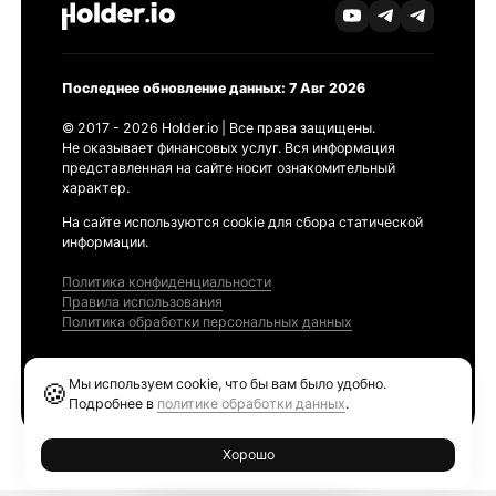
Последнее обновление данных: 7 Авг 2026
© 2017 - 2026 Holder.io | Все права защищены.
Не оказывает финансовых услуг. Вся информация
представленная на сайте носит ознакомительный
характер.
На сайте используются cookie для сбора статической
информации.
Политика конфиденциальности
Правила использования
Политика обработки персональных данных
Продукты
Мы используем cookie, что бы вам было удобно.
🍪
Ethereum GAS Tracker
Подробнее в
политике обработки данных
.
Хорошо