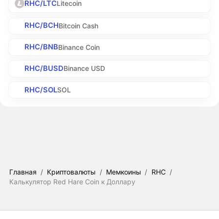
RHC/LTC
Litecoin
RHC/BCH
Bitcoin Cash
RHC/BNB
Binance Coin
RHC/BUSD
Binance USD
RHC/SOL
SOL
Главная
/
Криптовалюты
/
Мемкоины
/
RHC
/
Калькулятор Red Hare Coin к Доллару