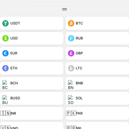
USDT
BTC
USD
RUB
EUR
GBP
ETH
LTC
BCH
BNB
BUSD
SOL
🇮🇳
🇵🇰
INR
PKR
🇻🇳
🇧🇷
VND
BRL