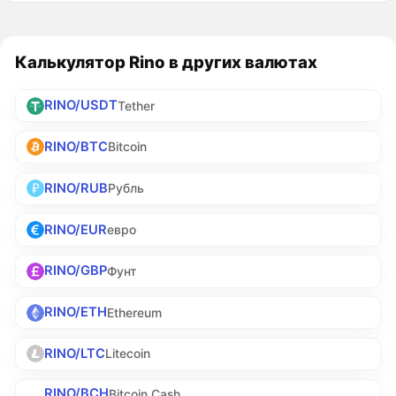
Калькулятор Rino в других валютах
RINO/USDT
Tether
RINO/BTC
Bitcoin
RINO/RUB
Рубль
RINO/EUR
евро
RINO/GBP
Фунт
RINO/ETH
Ethereum
RINO/LTC
Litecoin
RINO/BCH
Bitcoin Cash