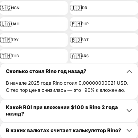
🇳🇬
🇮🇩
NGN
IDR
🇺🇦
🇵🇭
UAH
PHP
🇹🇷
🇧🇩
TRY
BDT
🇹🇭
🇦🇷
THB
ARS
Сколько стоил Rino год назад?
В начале 2025 года Rino стоил 0,00000000021 USD.
С тех пор цена снизилась — это -90% к вложению.
Какой ROI при вложении $100 в Rino 2 года
назад?
В каких валютах считает калькулятор Rino?