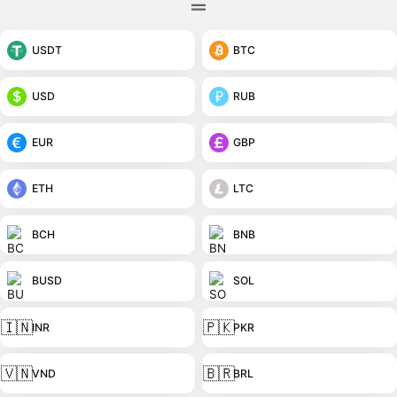
USDT
BTC
USD
RUB
EUR
GBP
ETH
LTC
BCH
BNB
BUSD
SOL
🇮🇳
🇵🇰
INR
PKR
🇻🇳
🇧🇷
VND
BRL