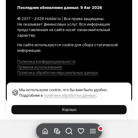
Последнее обновление данных: 9 Авг 2026
© 2017 - 2026 Holder.io | Все права защищены.
Не оказывает финансовых услуг. Вся информация
представленная на сайте носит ознакомительный
характер.
На сайте используются cookie для сбора статической
информации.
Политика конфиденциальности
Правила использования
Политика обработки персональных данных
Продукты
Мы используем cookie, что бы вам было удобно.
🍪
Ethereum GAS Tracker
Подробнее в
политике обработки данных
.
Хорошо