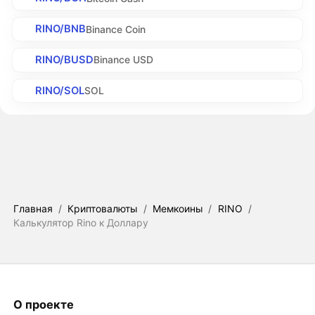
RINO/BNB
Binance Coin
RINO/BUSD
Binance USD
RINO/SOL
SOL
Главная
/
Криптовалюты
/
Мемкоины
/
RINO
/
Калькулятор Rino к Доллару
О проекте