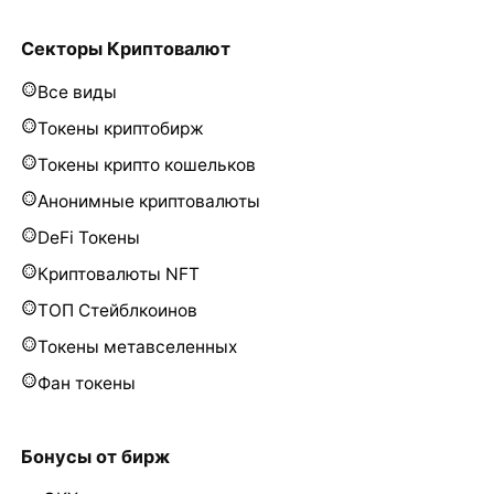
Секторы Криптовалют
Все виды
Токены криптобирж
Токены крипто кошельков
Анонимные криптовалюты
DeFi Токены
Криптовалюты NFT
ТОП Стейблкоинов
Токены метавселенных
Фан токены
Бонусы от бирж