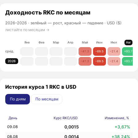
Доходность
RKC
по месяцам
2026–2026 ·
зелёный — рост, красный — падение
· USD ($)
листайте по месяцам →
Янв
Фев
Мар
Апр
Май
Июн
Июл
Авг
сред.
−41.3
−69.5
−21.4
+93.7
2026
−41.3
−69.5
−21.4
+93.7
История курса 1 RKC в USD
По дням
По месяцам
День
Курс RKC/USD
Изменение, %
0,0015
+3,67%
09.08
0,0014
+38,24%
08.08