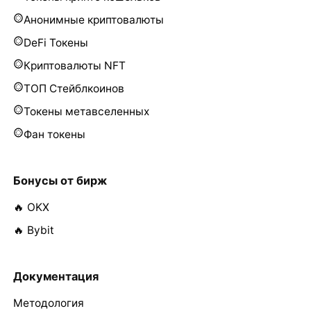
Анонимные криптовалюты
DeFi Токены
Криптовалюты NFT
ТОП Стейблкоинов
Токены метавселенных
Фан токены
Бонусы от бирж
🔥 OKX
🔥 Bybit
Документация
Методология