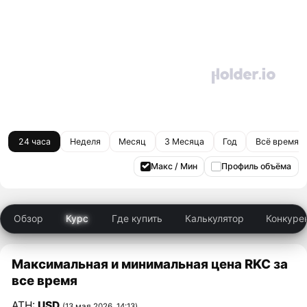
24 часа
Неделя
Месяц
3 Месяца
Год
Всё время
Макс / Мин
Профиль объёма
Обзор
Курс
Где купить
Калькулятор
Конкуре
Максимальная и минимальная цена RKC за
все время
ATH:
USD
(13 мая 2026, 14:13)