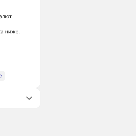
валют
ка ниже.
e