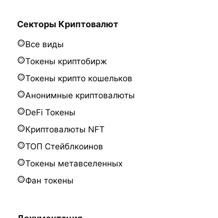
Секторы Криптовалют
Все виды
Токены криптобирж
Токены крипто кошельков
Анонимные криптовалюты
DeFi Токены
Криптовалюты NFT
ТОП Стейблкоинов
Токены метавселенных
Фан токены