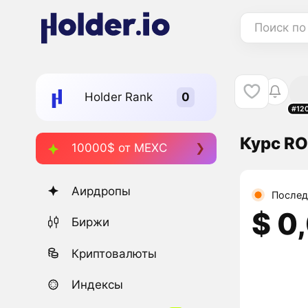
Поиск по
Holder Rank
#12
Курс RO
10000$ от MEXC
Аирдропы
Послед
$ 0
Биржи
Криптовалюты
Индексы