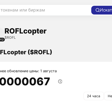
 токенам или биржам
Искат
ROFLcopter
$ROFL
012
FLcopter ($ROFL)
нее обновление цены: 1 августа
,0000067
24 часа
Не