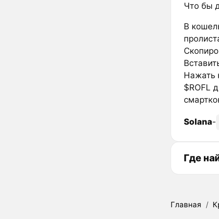
Что бы 
В кошел
пролиста
Скопиро
Вставить
Нажать к
$ROFL д
смартко
Solana
-
Где на
Главная
/
К