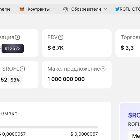
.meme
Контракты
Обозреватели
ROFL_CT
зация
FDV
Торгов
$ 6,7K
$ 3,3
%
#12573
е $ROFL
Макс. предложение
1 000 000 000
752
58%
н/макс
$RO
ROFL
$ 0,0000067
$ 0,0000067
Ме