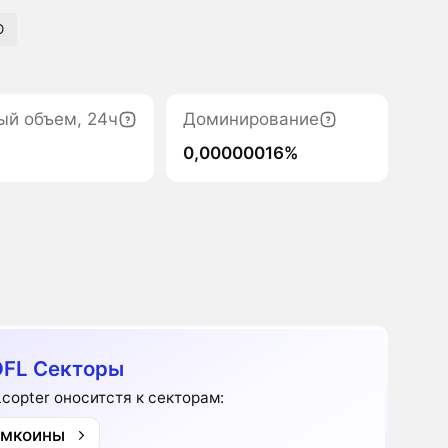
O
ый объем, 24ч
Доминирование
0,00000016%
FL Секторы
copter оноситстя к секторам:
мкоины