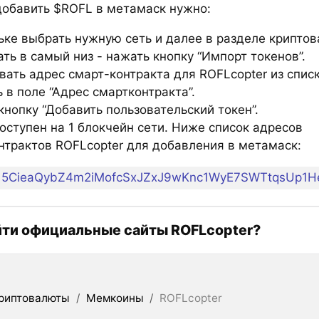
добавить $ROFL в метамаск нужно:
ьке выбрать нужную сеть и далее в разделе крипто
ть в самый низ - нажать кнопку “Импорт токенов”.
вать адрес смарт-контракта для ROFLcopter из спис
 в поле “Адрес смартконтракта”.
нопку “Добавить пользовательский токен”.
оступен на 1 блокчейн сети. Ниже список адресов
нтрактов ROFLcopter для добавления в метамаск:
5CieaQybZ4m2iMofcSxJZxJ9wKnc1WyE7SWTtqsUp1H
йти официальные сайты ROFLcopter?
риптовалюты
/
Мемкоины
/
ROFLcopter