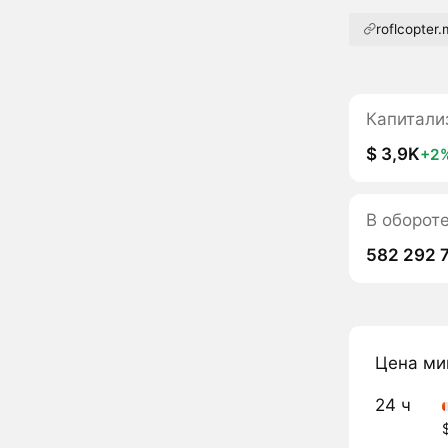
roflcopter
Капитали
$ 3,9K
+2
В оборот
582 292 
Цена ми
24 ч