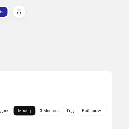
ь
деля
Месяц
3 Месяца
Год
Всё время