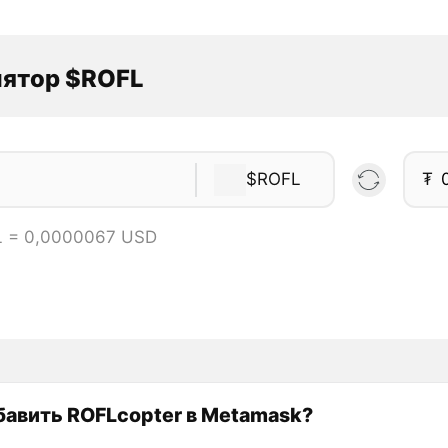
лятор $ROFL
$ROFL
₮
L = 0,0000067 USD
бавить ROFLcopter в Metamask?