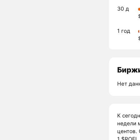
30 д
1 год
Биржи
Нет дан
К сегод
недели 
центов. 
1 $ROFL.