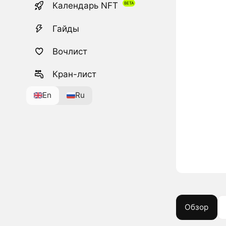
Календарь NFT
Гайды
Вочлист
Кран-лист
En
Ru
Обзор