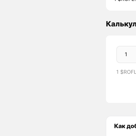
Кальку
1 $ROF
Как до