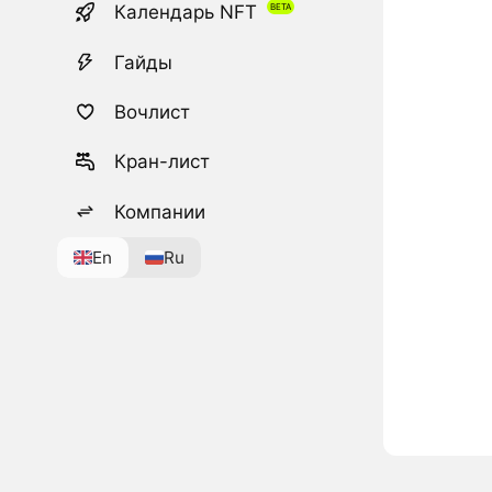
Календарь NFT
Гайды
Вочлист
Кран-лист
Компании
En
Ru