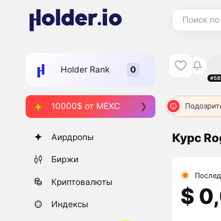
Поиск по
Holder Rank
#58
10000$ от MEXC
Подозрит
Курс Ro
Аирдропы
Биржи
Послед
Криптовалюты
$ 0
Индексы