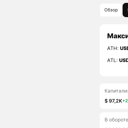
Обзор
Макси
ATH:
US
ATL:
US
Капитали
$ 97,2K
+
В оборот