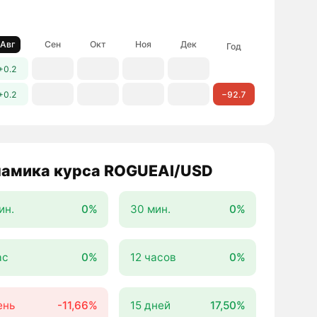
Авг
Сен
Окт
Ноя
Дек
Год
+0.2
+0.2
−92.7
амика курса ROGUEAI/USD
ин.
0%
30 мин.
0%
ас
0%
12 часов
0%
ень
-11,66%
15 дней
17,50%