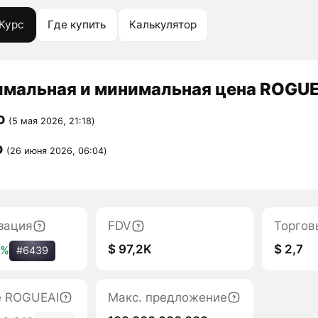
Курс
Где купить
Калькулятор
мальная и минимальная цена ROGUEA
D
(5 мая 2026, 21:18)
D
(26 июня 2026, 06:04)
зация
FDV
Торгов
$ 97,2K
$ 2,7
2%
#6439
е ROGUEAI
Макс. предложение