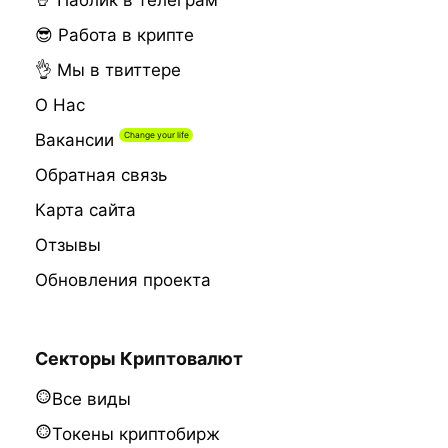
🤘 Паблик в телеграм
😎 Работа в крипте
👌 Мы в твиттере
О Нас
Вакансии
Обратная связь
Карта сайта
Отзывы
Обновления проекта
Секторы Криптовалют
Все виды
Токены криптобирж