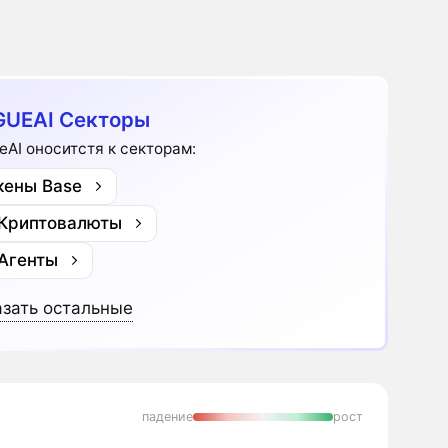
UEAI Секторы
eAI оноситстя к секторам:
кены Base
 Криптовалюты
 Агенты
зать остальные
падение
рост