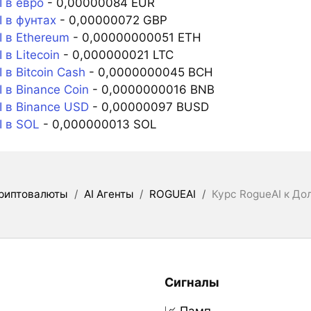
 в евро
- 0,00000084 EUR
 в фунтах
- 0,00000072 GBP
 в Ethereum
- 0,00000000051 ETH
в Litecoin
- 0,000000021 LTC
в Bitcoin Cash
- 0,0000000045 BCH
в Binance Coin
- 0,0000000016 BNB
 в Binance USD
- 0,00000097 BUSD
 в SOL
- 0,000000013 SOL
риптовалюты
/
AI Агенты
/
ROGUEAI
/
Курс RogueAI к До
Сигналы