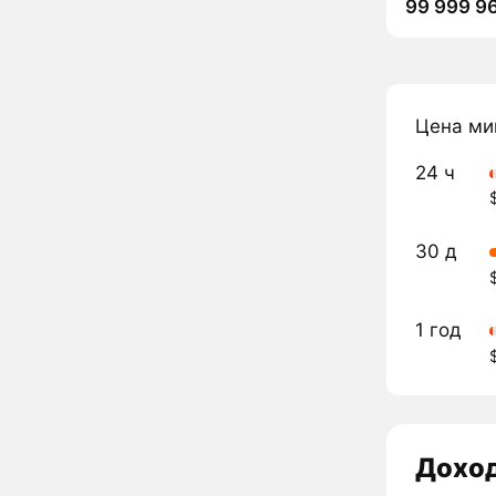
99 999 9
Цена ми
24 ч
30 д
1 год
Дохо