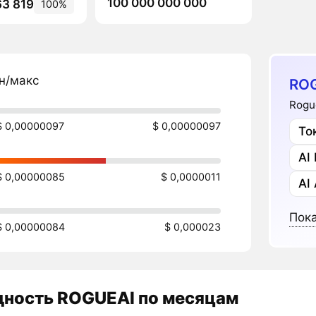
100 000 000 000
63 819
100%
н/макс
ROG
Rogu
$ 0,00000097
$ 0,00000097
То
AI
$ 0,00000085
$ 0,0000011
AI
Пока
$ 0,00000084
$ 0,000023
дность
ROGUEAI
по месяцам