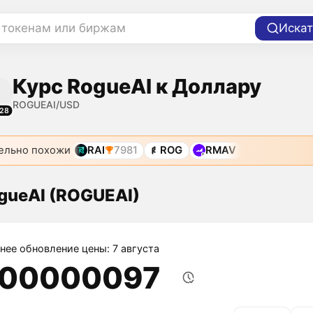
 токенам или биржам
Искат
Курс RogueAI к Доллару
ROGUEAI/USD
28
ельно похожи
RAI
7981
ROG
RMAV
gueAI (ROGUEAI)
нее обновление цены: 7 августа
,00000097