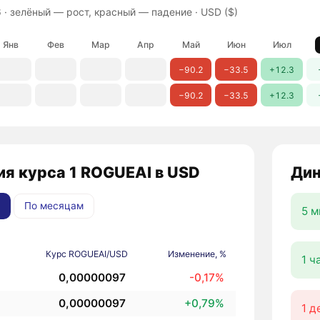
 ·
зелёный — рост, красный — падение
· USD ($)
Янв
Фев
Мар
Апр
Май
Июн
Июл
−90.2
−33.5
+12.3
−90.2
−33.5
+12.3
я курса 1 ROGUEAI в USD
Дин
По месяцам
5 м
Курс ROGUEAI/USD
Изменение, %
1 ч
0,00000097
-0,17%
0,00000097
+0,79%
1 д