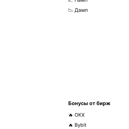
📈 Памп
📉 Дамп
Бонусы от бирж
🔥 OKX
🔥 Bybit