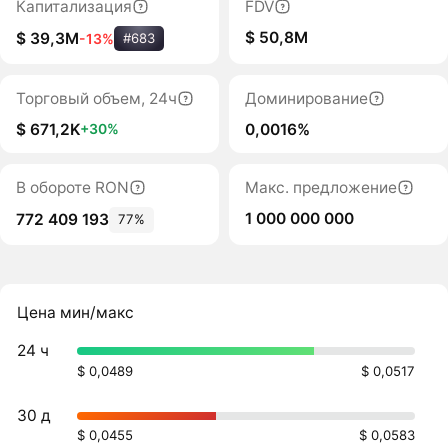
Капитализация
FDV
$ 50,8M
$ 39,3M
-13%
#683
Торговый объем, 24ч
Доминирование
$ 671,2K
0,0016%
+30%
В обороте RON
Макс. предложение
1 000 000 000
772 409 193
77%
Цена мин/макс
24 ч
$ 0,0489
$ 0,0517
30 д
$ 0,0455
$ 0,0583