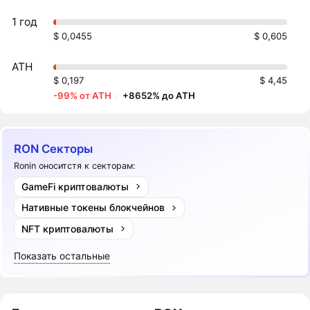
1 год
$ 0,0455
$ 0,605
ATH
$ 0,197
$ 4,45
-99% от ATH
·
+8652% до ATH
RON Секторы
Ronin оноситстя к секторам:
GameFi криптовалюты
Нативные токены блокчейнов
NFT криптовалюты
Показать остальные