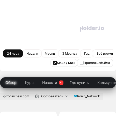
24 часа
Неделя
Месяц
3 Месяца
Год
Всё время
Макс / Мин
Профиль объёма
Обзор
Курс
Новости
Где купить
Калькулят
roninchain.com
Обозреватели
Ronin_Network