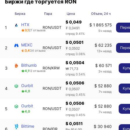
Биржи где торгуется RON
Биржа
Пара
Цена
Объем, 24 ч
$ 0,049
HTX
$ 1 865 575
1
RON/USDT
Пере
₮ 0,0491
3,1
27 отзывов
5ч назад
спред 9.41%
$ 0,0501
MEXC
$ 62 235
2
RON/USDT
Пере
₮ 0,0502
3,4
34 отзыва
13ч назад
спред 0.08%
$ 0,0504
Bithumb
$ 60 571
3
RON/KRW
Куп
₩ 71,73
4,1
12 отзывов
3ч назад
спред 0.54%
$ 0,0506
Ourbit
$ 52 880
4
RON/USDT
Куп
₮ 0,0507
4,0
7ч назад
спред 0.45%
$ 0,0506
Ourbit
$ 52 880
5
RON/USDT
Куп
₮ 0,0507
4,0
7ч назад
спред 0.45%
$ 0,0511
Bittime
$ 30 940
6
RON/IDR
Куп
Rp 914,00