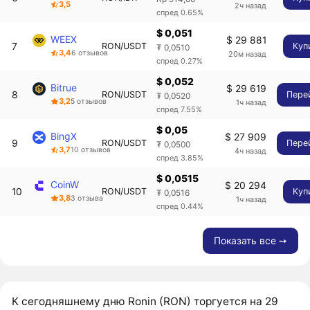
3,5
2ч назад
спред 0.65%
$ 0,051
WEEX
$ 29 881
7
RON/USDT
Куп
₮ 0,0510
3,4
6 отзывов
20м назад
спред 0.27%
$ 0,052
Bitrue
$ 29 619
8
RON/USDT
Пере
₮ 0,0520
3,2
5 отзывов
1ч назад
спред 7.55%
$ 0,05
BingX
$ 27 909
9
RON/USDT
Пере
₮ 0,0500
3,7
10 отзывов
4ч назад
спред 3.85%
$ 0,0515
CoinW
$ 20 294
10
RON/USDT
Куп
₮ 0,0516
3,8
3 отзыва
1ч назад
спред 0.44%
Показать все ➙
К сегодняшнему дню Ronin (RON) торгуется на 29