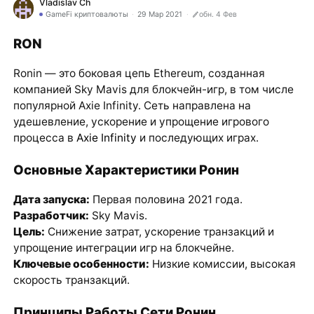
Vladislav Ch
GameFi криптовалюты
29 Мар 2021
обн. 4 Фев
RON
Ronin — это боковая цепь Ethereum, созданная
компанией Sky Mavis для блокчейн-игр, в том числе
популярной Axie Infinity. Сеть направлена на
удешевление, ускорение и упрощение игрового
процесса в
Axie Infinity
и последующих играх.
Основные Характеристики Ронин
Дата запуска:
Первая половина 2021 года.
Разработчик:
Sky Mavis.
Цель:
Снижение затрат, ускорение транзакций и
упрощение интеграции игр на блокчейне.
Ключевые особенности:
Низкие комиссии, высокая
скорость транзакций.
Принципы Работы Сети Ронин