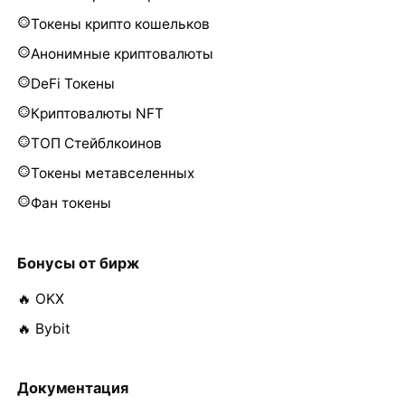
Токены крипто кошельков
Анонимные криптовалюты
DeFi Токены
Криптовалюты NFT
ТОП Стейблкоинов
Токены метавселенных
Фан токены
Бонусы от бирж
🔥 OKX
🔥 Bybit
Документация