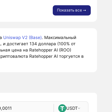
Показать все ➙
на
Uniswap V2 (Base)
. Максимальный
 и достигает 134 доллара (100% от
ная цена на Ratehopper AI (ROO)
криптовалюта Ratehopper AI торгуется в
USDT