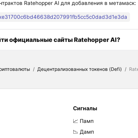
нтрактов Ratehopper AI для добавления в метамаск:
xe31700c6bd46638d207991fb5cc5c0dad3d1e3da
йти официальные сайты Ratehopper AI?
риптовалюты
/
Децентрализованных токенов (Defi)
/
Rat
Сигналы
📈 Памп
📉 Дамп