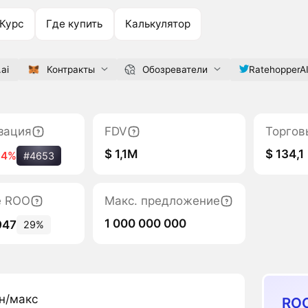
Курс
Где купить
Калькулятор
.ai
Контракты
Обозреватели
RatehopperA
зация
FDV
Торгов
$ 1,1M
$ 134,1
-4%
#4653
е ROO
Макс. предложение
1 000 000 000
947
29%
н/макс
RO