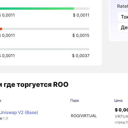
Rate
$ 0,0011
$ 0,0011
То
Де
$ 0,0011
$ 0,0015
$ 0,0011
$ 0,0037
 где торгуется ROO
а
Пара
Цена
$ 0,0
Uniswap V2 (Base)
ROO/VIRTUAL
VIRTUA
1,0
спред 0