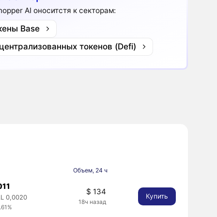
hopper AI оноситстя к секторам:
кены Base
централизованных токенов (Defi)
Объем, 24 ч
011
$ 134
Купить
L 0,0020
18ч назад
.61%