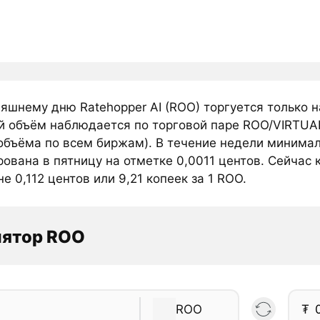
няшнему дню Ratehopper AI (ROO) торгуется только 
й объём наблюдается по торговой паре ROO/VIRTUAL
объёма по всем биржам). В течение недели минималь
ована в пятницу на отметке 0,0011 центов. Сейчас 
е 0,112 центов или 9,21 копеек за 1 ROO.
лятор ROO
ROO
₮