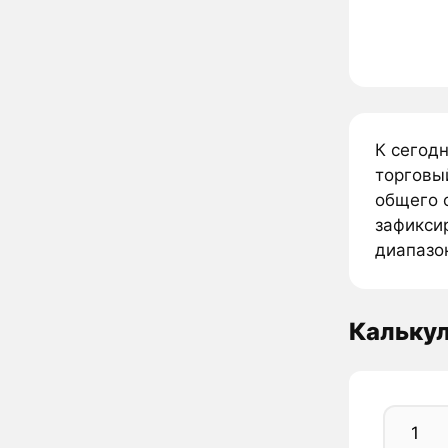
К сегод
торговы
общего 
зафиксир
диапазон
Кальку