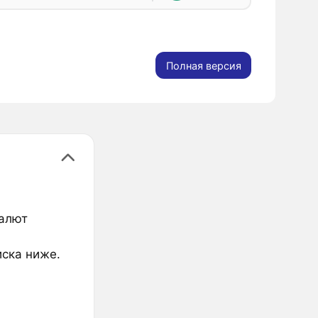
Полная версия
валют
иска ниже.