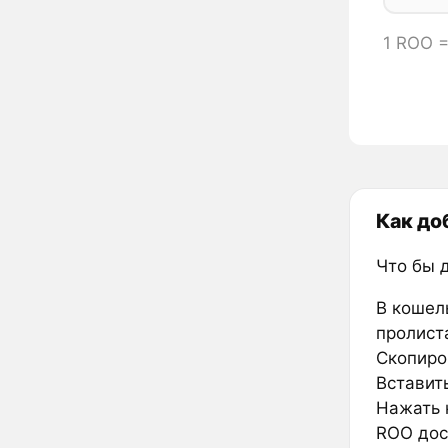
1 ROO =
Как до
Что бы 
В кошел
пролиста
Скопиров
Вставить
Нажать к
ROO дос