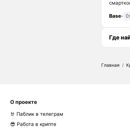
смартко
Base
-
0
Где на
Главная
/
К
О проекте
🤘 Паблик в телеграм
😎 Работа в крипте