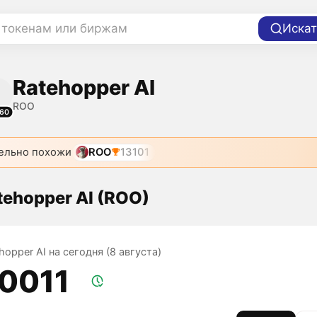
 токенам или биржам
Искат
Ratehopper AI
ROO
60
ельно похожи
ROO
13101
tehopper AI (ROO)
hopper AI на сегодня (8 августа)
,0011