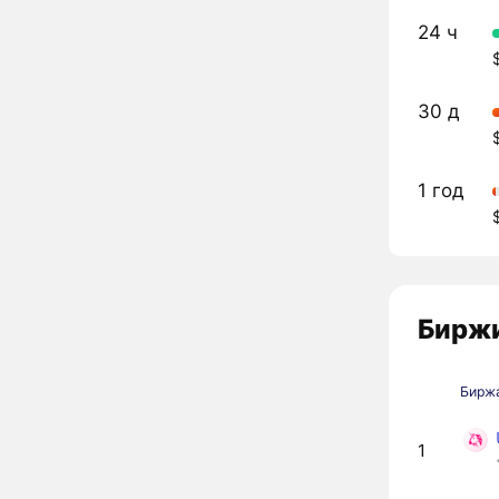
24 ч
30 д
1 год
Биржи
Бирж
1