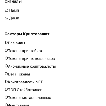
Сигналы
📈 Памп
📉 Дамп
Секторы Криптовалют
Все виды
Токены криптобирж
Токены крипто кошельков
Анонимные криптовалюты
DeFi Токены
Криптовалюты NFT
ТОП Стейблкоинов
Токены метавселенных
Фан токены