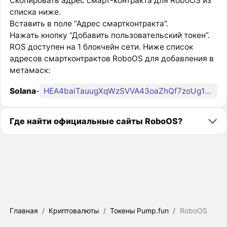
Скопировать адрес смарт-контракта для RoboOS из
списка ниже.
Вставить в поле “Адрес смартконтракта”.
Нажать кнопку “Добавить пользовательский токен”.
ROS доступен на 1 блокчейн сети. Ниже список
адресов смартконтрактов RoboOS для добавления в
метамаск:
Solana
-
HEA4baiTauugXqWzSVVA43oaZhQf7zoUg1kuoSfqpump
Где найти официальные сайты RoboOS?
Главная
/
Криптовалюты
/
Токены Pump.fun
/
RoboOS