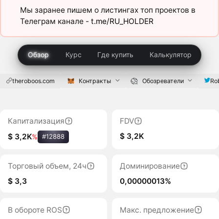
Мы заранее пишем о листингах топ проектов в
Телеграм канале -
t.me/RU_HOLDER
Обзор
Курс
Где купить
Калькулятор
theroboos.com
Контракты
Обозреватели
Ro
Капитализация
FDV
$ 3,2K
$ 3,2K
%
#12888
Торговый объем, 24ч
Доминирование
$ 3,3
0,00000013%
В обороте ROS
Макс. предложение