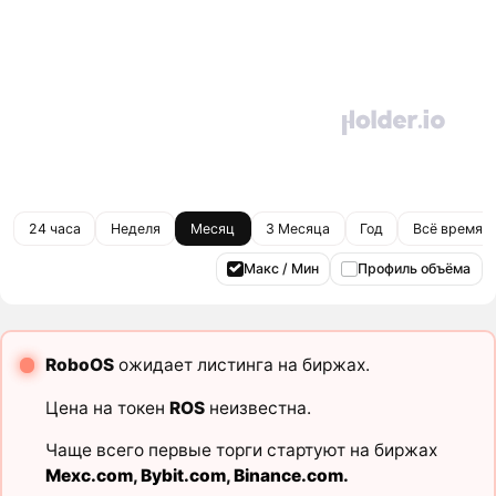
24 часа
Неделя
Месяц
3 Месяца
Год
Всё время
Макс / Мин
Профиль объёма
RoboOS
ожидает листинга на биржах.
Цена на токен
ROS
неизвестна.
Чаще всего первые торги стартуют на биржах
Mexc.com
,
Bybit.com
,
Binance.com
.