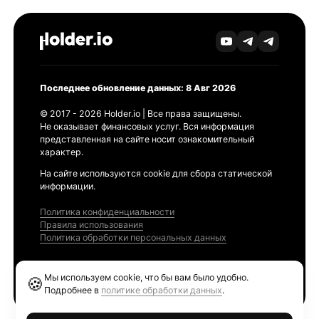
Последнее обновление данных: 8 Авг 2026
© 2017 - 2026 Holder.io | Все права защищены.
Не оказывает финансовых услуг. Вся информация
представленная на сайте носит ознакомительный
характер.
На сайте используются cookie для сбора статической
информации.
Политика конфиденциальности
Правила использования
Политика обработки персональных данных
Продукты
Мы используем cookie, что бы вам было удобно.
🍪
Ethereum GAS Tracker
Подробнее в
политике обработки данных
.