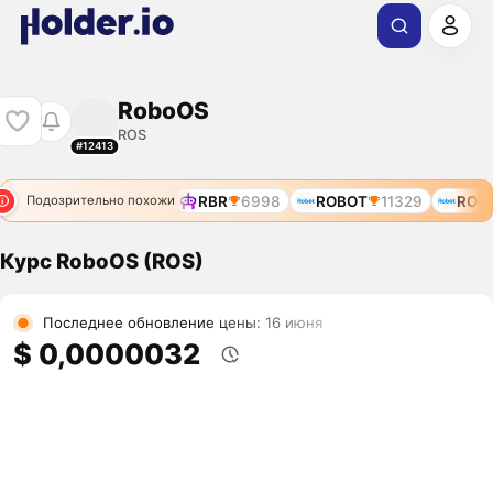
RoboOS
ROS
#12413
RBR
6998
ROBOT
11329
ROBO
Подозрительно похожи
Курс RoboOS (ROS)
Последнее обновление цены: 16 июня
$ 0,0000032