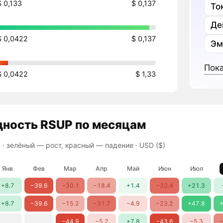
$ 0,133
$ 0,137
То
Де
$ 0,0422
$ 0,137
Эм
Пока
$ 0,0422
$ 1,33
дность
RSUP
по месяцам
 ·
зелёный — рост, красный — падение
· USD ($)
Янв
Фев
Мар
Апр
Май
Июн
Июл
+8.7
−39.6
−30.1
−18.4
+1.4
−33.4
+21.3
+8.7
−39.6
−15.2
−31.7
−4.9
−23.2
+47.8
+
−44.9
−5.2
+7.8
−43.6
−5.3
−