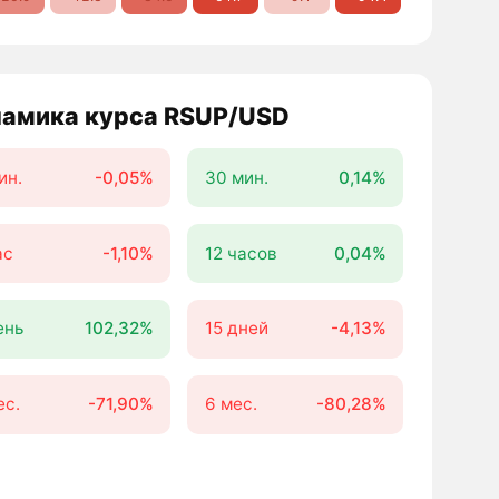
амика курса RSUP/USD
ин.
-0,05%
30 мин.
0,14%
ас
-1,10%
12 часов
0,04%
ень
102,32%
15 дней
-4,13%
ес.
-71,90%
6 мес.
-80,28%