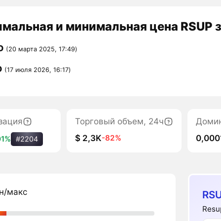
мальная и минимальная цена RSUP з
D
(20 марта 2025, 17:49)
D
(17 июля 2026, 16:17)
зация
Торговый объем, 24ч
Доми
$ 2,3K
0,000
-82%
01%
#2204
н/макс
RSU
Resu