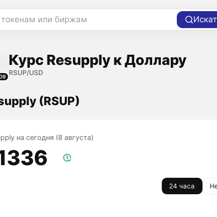
 токенам или биржам
Искат
Курс Resupply к Доллару
RSUP/USD
09
supply (RSUP)
pply на сегодня (8 августа)
,1336
24 часа
Н