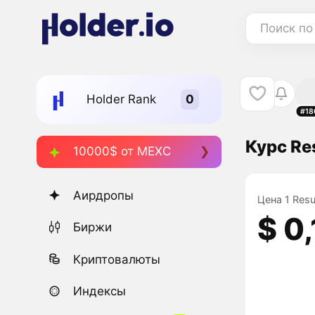
Поиск по
Holder Rank
#18
Курс Re
10000$ от MEXC
Аирдропы
Цена 1 Resu
$ 0
Биржи
Криптовалюты
Индексы