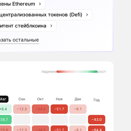
кены Ethereum
централизованных токенов (Defi)
итент стейблкоина
зать остальные
падение
рост
Авг
Сен
Окт
Ноя
Дек
Год
+6.4
−12.3
−34.5
−51.7
−9.1
38.7
−43.0
25.9
−12.3
−34.5
−51.7
−9.1
−94.4