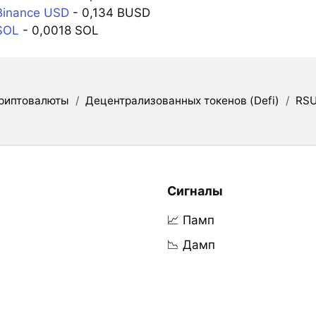
Binance USD
- 0,134 BUSD
SOL
- 0,0018 SOL
риптовалюты
/
Децентрализованных токенов (Defi)
/
RS
Сигналы
📈 Памп
📉 Дамп