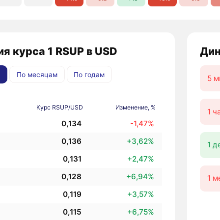
я курса 1 RSUP в USD
Дин
По месяцам
По годам
5 м
Курс RSUP/USD
Изменение, %
1 ч
0,134
-1,47%
0,136
+3,62%
1 д
0,131
+2,47%
0,128
+6,94%
1 м
0,119
+3,57%
0,115
+6,75%