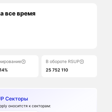
а все время
нирование
В обороте RSUP
14%
25 752 110
P Секторы
pply оноситстя к секторам: