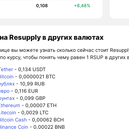
0,108
+8,48%
на Resupply в других валютах
ице вы можете узнать сколько сейчас стоит Resuppl
по курсу, чтобы понять чему равен 1 RSUP в других 
ether
- 0,134 USDT
itcoin
- 0,0000021 BTC
рублях
- 10,99 RUB
евро
- 0,116 EUR
фунтах
- 0,099 GBP
Ethereum
- 0,00007 ETH
itecoin
- 0,0029 LTC
itcoin Cash
- 0,00062 BCH
inance Coin
- 0,00022 BNB