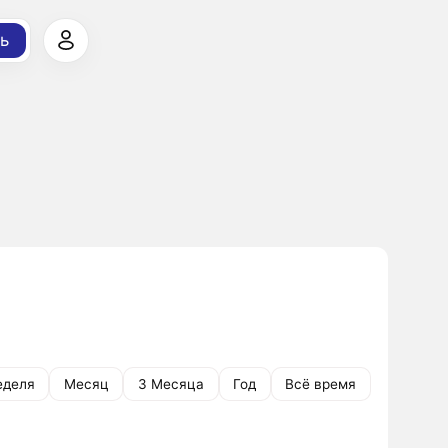
ь
еделя
Месяц
3 Месяца
Год
Всё время