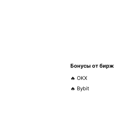
Бонусы от бирж
🔥 OKX
🔥 Bybit