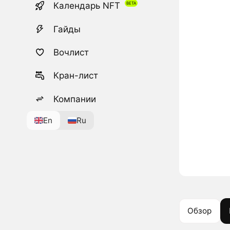
Календарь NFT
Гайды
Вочлист
Кран-лист
Компании
En
Ru
Обзор