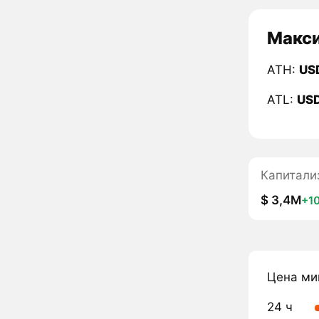
Макси
ATH:
US
ATL:
US
Капитали
$ 3,4M
+1
Цена ми
24 ч