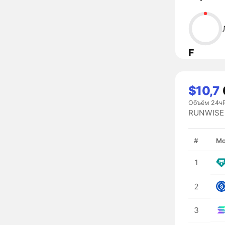
F
$10,7
Объём 24ч
RUNWISE 
#
Мо
1
2
3