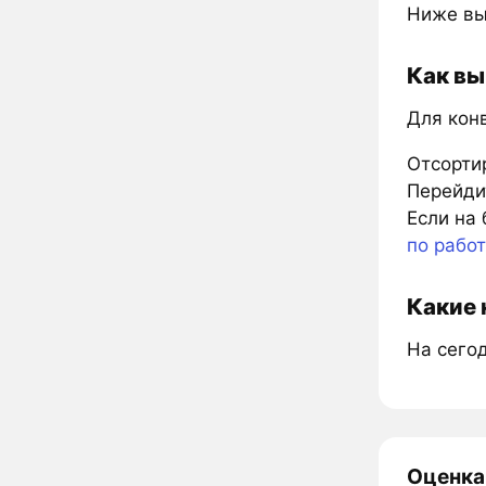
Ниже вы
Как вы
Для кон
Отсорти
Перейдит
Если на 
по рабо
Какие 
На сего
Оценка