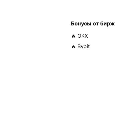
Бонусы от бирж
🔥 OKX
🔥 Bybit