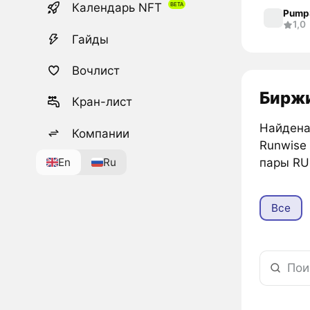
Календарь NFT
Pump
1,0
Гайды
Вочлист
Биржи
Кран-лист
Найдена 
Компании
Runwis
En
Ru
пары RU
Все