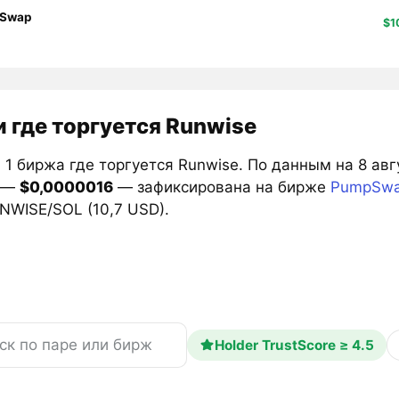
Swap
$1
 где торгуется Runwise
1 биржа где торгуется Runwise. По данным на 8 ав
e —
$0,0000016
— зафиксирована на бирже
PumpSw
NWISE/SOL (10,7 USD).
Holder TrustScore ≥ 4.5