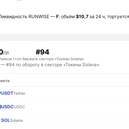
Ликвидность RUNWISE —
F
: объём
$10,7
за 24 ч, торгуется
0
#94
/31
Рынков (топ-биржи)
в секторе «Токены Solana»
— #94 по обороту в секторе «Токены Solana».
нета
USDT
Tether
USDC
USDC
SOL
Solana