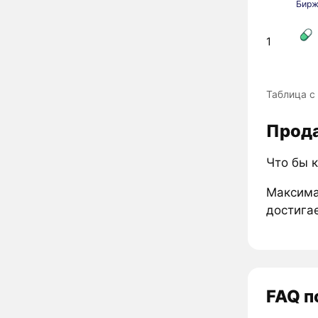
Бир
1
Таблица с
Прода
Что бы 
Максима
достигае
FAQ п