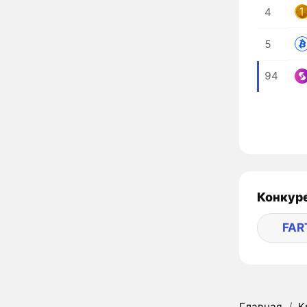
4
5
94
Конкуре
FAR
Главная
/
К