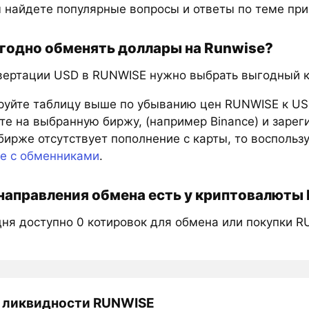
 найдете популярные вопросы и ответы по теме пр
годно обменять доллары на Runwise?
вертации USD в RUNWISE нужно выбрать выгодный ку
руйте таблицу выше по убыванию цен RUNWISE к US
е на выбранную биржу, (например Binance) и зарег
бирже отсутствует пополнение с карты, то восполь
те с обменниками
.
направления обмена есть у криптовалюты
дня доступно 0 котировок для обмена или покупки R
 ликвидности RUNWISE