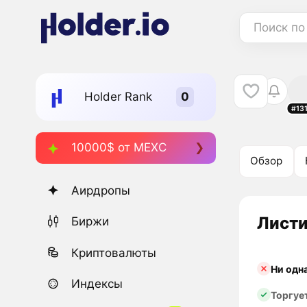
Поиск по
Holder Rank
#13
10000$ от MEXC
Обзор
Аирдропы
Листи
Биржи
Криптовалюты
Ни одн
Индексы
Торгуе