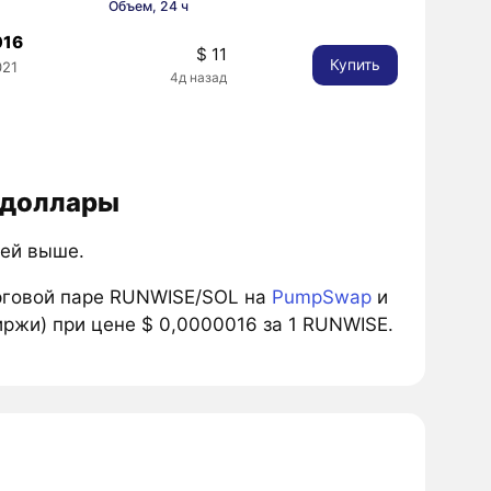
Объем, 24 ч
016
$ 11
Купить
021
4д назад
 доллары
цей выше.
рговой паре RUNWISE/SOL на
PumpSwap
и
иржи) при цене $ 0,0000016 за 1 RUNWISE.