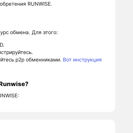
иобретения RUNWISE.
рс обмена. Для этого:
D.
истрируйтесь.
зуйтесь p2p обменниками.
Вот инструкция
 Runwise?
UNWISE: