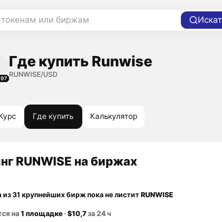
 токенам или биржам
Искат
Где купить Runwise
RUNWISE/USD
197
Курс
Где купить
Калькулятор
нг RUNWISE на биржах
а из 31 крупнейших бирж пока не листит
RUNWISE
тся на
1 площадке
·
$10,7
за 24 ч