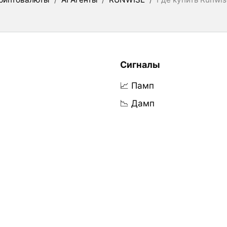
Сигналы
📈 Памп
📉 Дамп