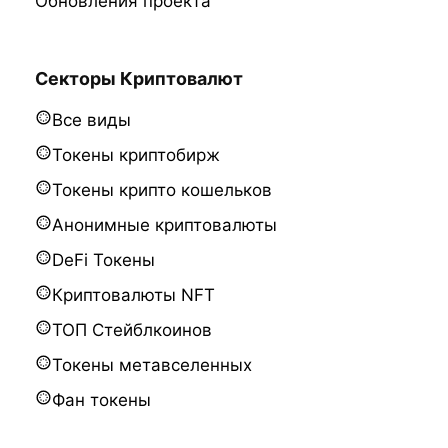
Обновления проекта
Секторы Криптовалют
Все виды
Токены криптобирж
Токены крипто кошельков
Анонимные криптовалюты
DeFi Токены
Криптовалюты NFT
ТОП Стейблкоинов
Токены метавселенных
Фан токены