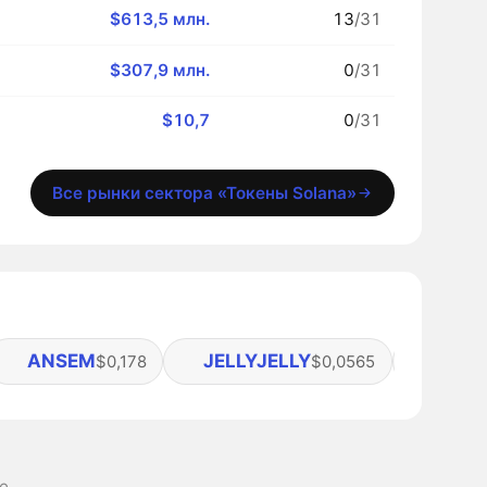
$613,5 млн.
13
/31
$307,9 млн.
0
/31
$10,7
0
/31
Все рынки сектора «Токены Solana»
ANSEM
JELLYJELLY
ARC
$0,178
$0,0565
$
se