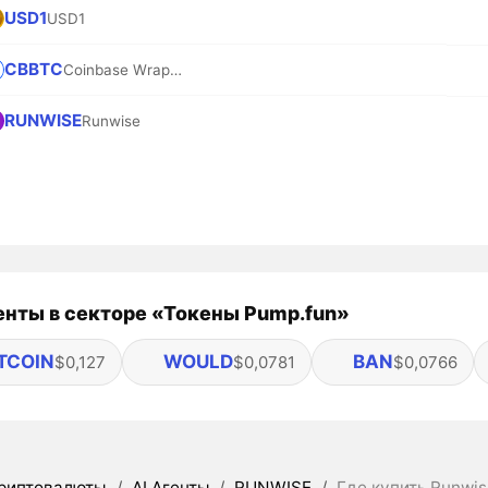
USD1
USD1
CBBTC
Coinbase Wrapped BTC
RUNWISE
Runwise
нты в секторе «Токены Pump.fun»
TCOIN
WOULD
BAN
$0,127
$0,0781
$0,0766
риптовалюты
/
AI Агенты
/
RUNWISE
/
Где купить Runwi