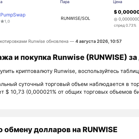
жа
Пара
Цена
$ 0,0000
PumpSwap
RUNWISE/SOL
◎ 0,000000
1,0
спред 0.73%
 котировками Runwise обновлена —
4 августа 2026, 10:57
жа и покупка Runwise (RUNWISE) за
купить криптовалюту Runwise, воспользуйтесь табли
льный суточный торговый объем наблюдается в то
т $ 10,73 (0,000021% от общих торговых объемов б
о обмену долларов на RUNWISE