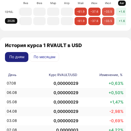
Янв
Фев
Мар
Апр
Май
Июн
Июл
Авг
сред.
−61.9
−37.6
−33.5
+1.6
2026
−61.9
−37.6
−33.5
+1.6
История курса 1 RVAULT в USD
По дням
По месяцам
День
Курс RVAULT/USD
Изменение, %
0,00000029
+0,63%
07.08
0,00000029
+0,50%
06.08
0,00000029
+1,47%
05.08
0,00000029
-2,98%
04.08
0,00000029
-0,69%
03.08
0,0000003
+4,22%
02.08