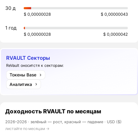
30 д
$ 0,00000028
$ 0,00000043
1 год
$ 0,00000028
$ 0,0000042
RVAULT Секторы
ReVault оноситстя к секторам:
Токены Base
Аналитика
Доходность
RVAULT
по месяцам
2026–2026 ·
зелёный — рост, красный — падение
· USD ($)
листайте по месяцам →