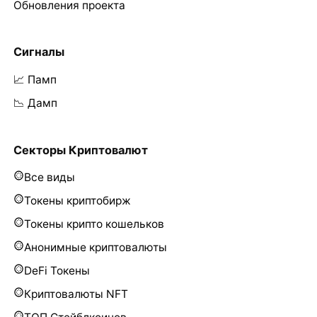
Обновления проекта
Сигналы
📈 Памп
📉 Дамп
Секторы Криптовалют
Все виды
Токены криптобирж
Токены крипто кошельков
Анонимные криптовалюты
DeFi Токены
Криптовалюты NFT