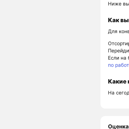
Ниже вы
Как вы
Для кон
Отсорти
Перейдит
Если на 
по рабо
Какие 
На сего
Оценка