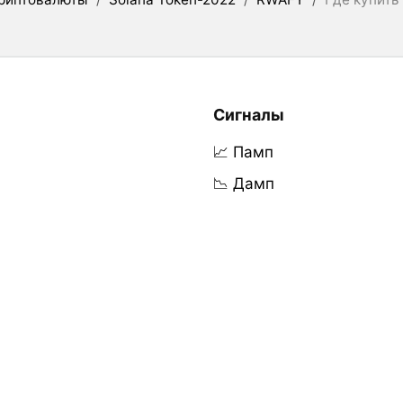
Сигналы
📈 Памп
📉 Дамп