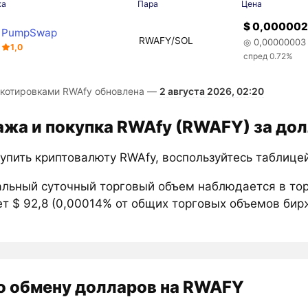
жа
Пара
Цена
$ 0,000002
PumpSwap
RWAFY/SOL
◎ 0,00000003
1,0
спред 0.72%
 котировками RWAfy обновлена —
2 августа 2026, 02:20
жа и покупка RWAfy (RWAFY) за до
купить криптовалюту RWAfy, воспользуйтесь таблице
льный суточный торговый объем наблюдается в то
т $ 92,8 (0,00014% от общих торговых объемов бирж
о обмену долларов на RWAFY