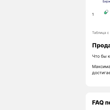
Бир
1
Таблица с
Прода
Что бы 
Максима
достигае
FAQ п