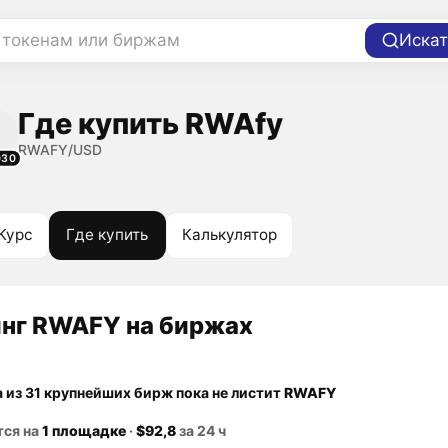
 токенам или биржам
Искат
Где купить RWAfy
RWAFY/USD
030
Курс
Где купить
Калькулятор
нг RWAFY на биржах
а из 31 крупнейших бирж пока не листит
RWAFY
тся на
1 площадке
·
$92,8
за 24 ч