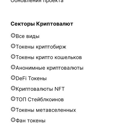
Обновления проекта
Секторы Криптовалют
Все виды
Токены криптобирж
Токены крипто кошельков
Анонимные криптовалюты
DeFi Токены
Криптовалюты NFT
ТОП Стейблкоинов
Токены метавселенных
Фан токены