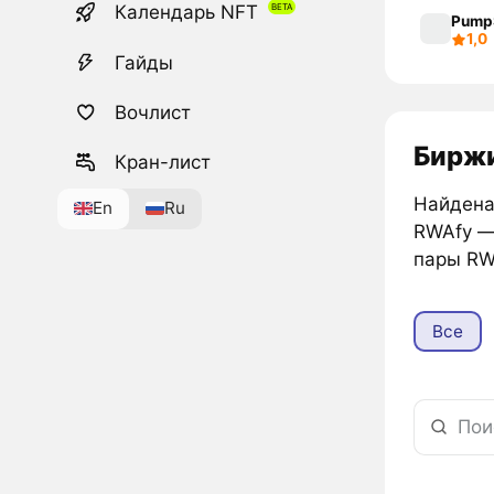
Календарь NFT
Pump
1,0
Гайды
Вочлист
Биржи
Кран-лист
Найдена
En
Ru
RWAfy 
пары RW
Все