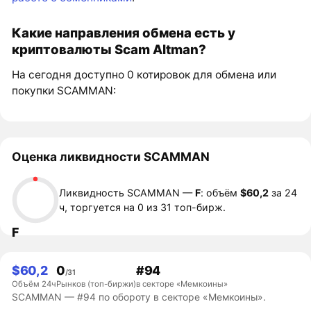
Какие направления обмена есть у
криптовалюты Scam Altman?
На сегодня доступно 0 котировок для обмена или
покупки SCAMMAN:
Оценка ликвидности SCAMMAN
Ликвидность SCAMMAN —
F
: объём
$60,2
за 24
ч, торгуется на 0 из 31 топ-бирж.
F
$60,2
0
#94
/31
Объём 24ч
Рынков (топ-биржи)
в секторе «Мемкоины»
SCAMMAN — #94 по обороту в секторе «Мемкоины».