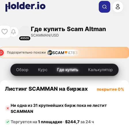
Где купить Scam Altman
SCAMMAN/USD
#9505
SCAM
4783
Подозрительно похожи
Обзор
Курс
Где купить
Калькулятор
Листинг SCAMMAN на биржах
покрытие 0%
Ни одна из 31 крупнейших бирж пока не листит
SCAMMAN
Торгуется на
1 площадке
·
$244,7
за 24 ч