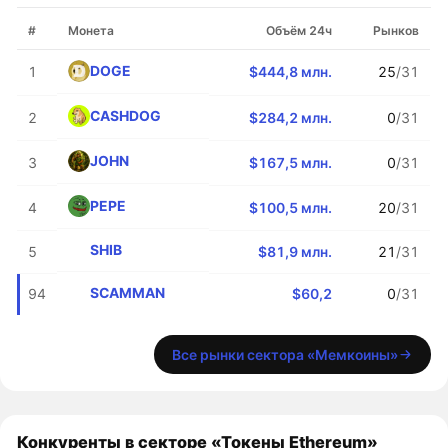
#
Монета
Объём 24ч
Рынков
DOGE
1
$444,8 млн.
25
/31
CASHDOG
2
$284,2 млн.
0
/31
JOHN
3
$167,5 млн.
0
/31
PEPE
4
$100,5 млн.
20
/31
SHIB
5
$81,9 млн.
21
/31
SCAMMAN
94
$60,2
0
/31
Все рынки сектора «Мемкоины»
Конкуренты в секторе «Токены Ethereum»