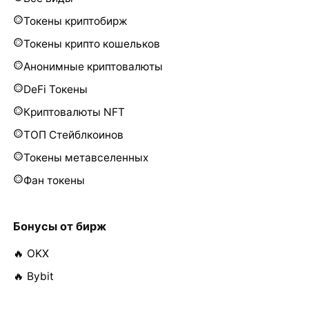
Токены криптобирж
Токены крипто кошельков
Анонимные криптовалюты
DeFi Токены
Криптовалюты NFT
ТОП Стейблкоинов
Токены метавселенных
Фан токены
Бонусы от бирж
🔥 OKX
🔥 Bybit