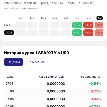
2026–2026 ·
зелёный — рост, красный — падение
· USD ($)
листайте по месяцам →
Янв
Фев
Мар
Апр
Май
Июн
Июл
Авг
сред.
+19.2
−89.0
−11.9
2026
+19.2
−89.0
−11.9
История курса 1 SEARXLY в USD
По дням
По месяцам
День
Курс SEARXLY/USD
Изменение, %
0,0000003
+0,54%
07.08
0,0000003
-0,25%
06.08
0,0000003
-0,03%
05.08
0,0000003
+0,72%
04.08