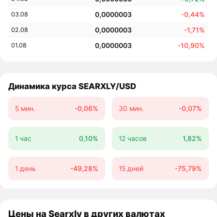
0,0000003
-0,44%
03.08
0,0000003
-1,71%
02.08
0,0000003
-10,90%
01.08
Динамика курса SEARXLY/USD
5 мин.
-0,06%
30 мин.
-0,07%
1 час
0,10%
12 часов
1,82%
1 день
-49,28%
15 дней
-75,79%
Цены на Searxly в других валютах