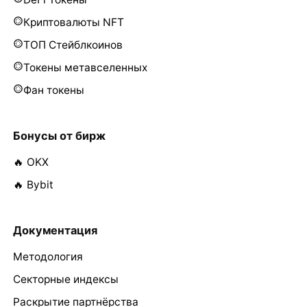
Криптовалюты NFT
ТОП Стейблкоинов
Токены метавселенных
Фан токены
Бонусы от бирж
🔥 OKX
🔥 Bybit
Документация
Методология
Секторные индексы
Раскрытие партнёрства