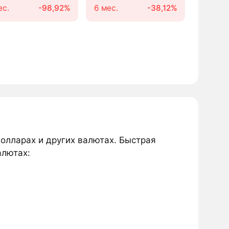
ес.
-98,92%
6 мес.
-38,12%
долларах и других валютах. Быстрая
алютах: