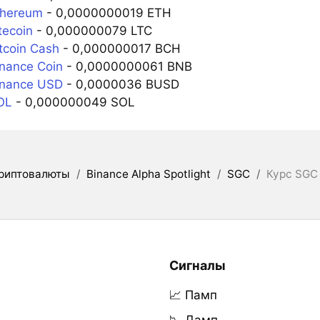
thereum
- 0,0000000019 ETH
tecoin
- 0,000000079 LTC
tcoin Cash
- 0,000000017 BCH
nance Coin
- 0,0000000061 BNB
inance USD
- 0,0000036 BUSD
OL
- 0,000000049 SOL
риптовалюты
/
Binance Alpha Spotlight
/
SGC
/
Курс SGC
Сигналы
📈 Памп
📉 Дамп