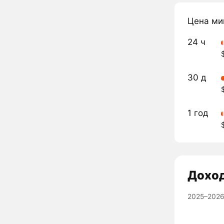
Цена ми
24 ч
30 д
1 год
Дохо
2025–2026