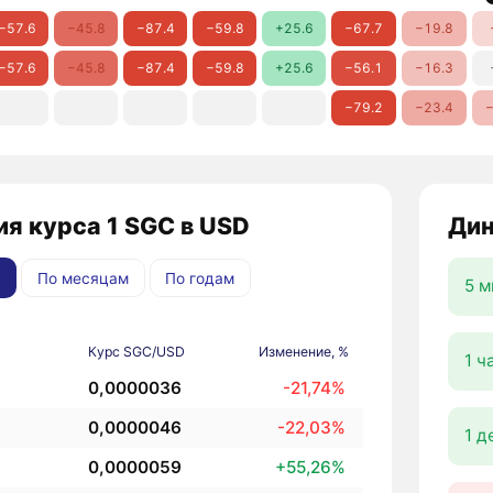
−57.6
−45.8
−87.4
−59.8
+25.6
−67.7
−19.8
−57.6
−45.8
−87.4
−59.8
+25.6
−56.1
−16.3
−79.2
−23.4
−
я курса 1 SGC в USD
Дин
По месяцам
По годам
5 м
Курс SGC/USD
Изменение, %
1 ч
0,0000036
-21,74%
0,0000046
-22,03%
1 д
0,0000059
+55,26%