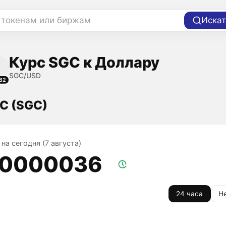
 токенам или биржам
Искат
Курс SGC к Доллару
SGC/USD
82
C (SGC)
на сегодня (7 августа)
,0000036
24 часа
Н