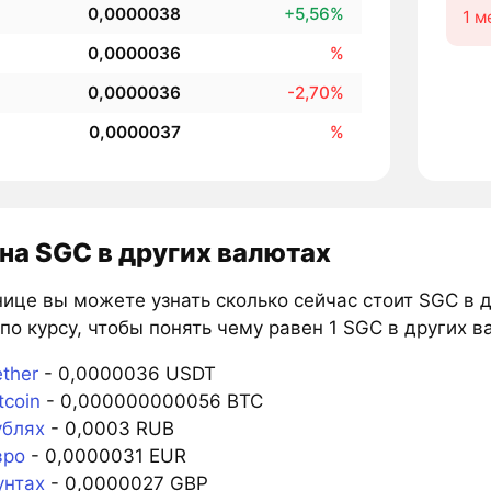
0,0000038
+5,56%
1 м
0,0000036
%
0,0000036
-2,70%
0,0000037
%
на SGC в других валютах
ице вы можете узнать сколько сейчас стоит SGC в 
по курсу, чтобы понять чему равен 1 SGC в других в
ther
- 0,0000036 USDT
tcoin
- 0,000000000056 BTC
ублях
- 0,0003 RUB
вро
- 0,0000031 EUR
унтах
- 0,0000027 GBP