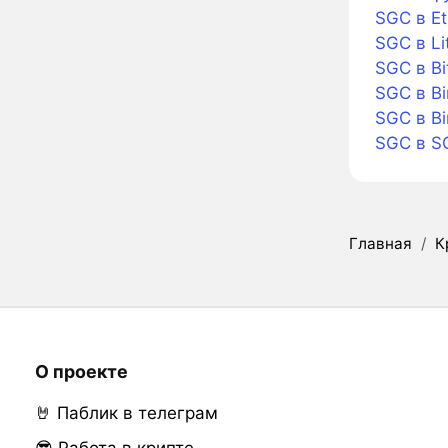
SGC в E
SGC в Li
SGC в Bi
SGC в Bi
SGC в B
SGC в S
Главная
/
К
О проекте
🤘 Паблик в телеграм
😎 Работа в крипте