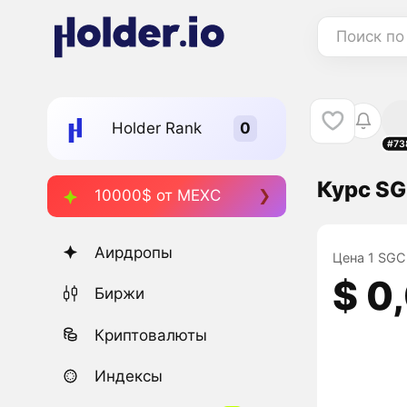
Поиск по
Holder Rank
#73
Курс SG
10000$ от MEXC
Аирдропы
Цена 1 SGC 
$ 0
Биржи
Криптовалюты
Индексы