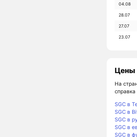
04.08
28.07
27.07
23.07
Цены 
На стран
справка 
SGC в Te
SGC в Bi
SGC в р
SGC в е
SGC в ф