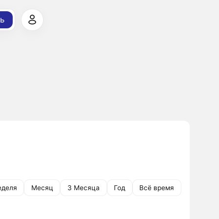
ь
еделя
Месяц
3 Месяца
Год
Всё время