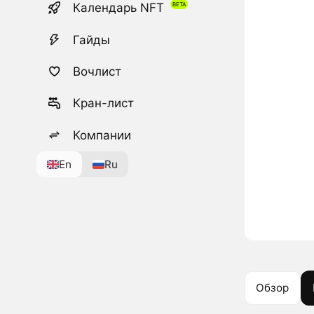
Календарь NFT
Гайды
Вочлист
Кран-лист
Компании
En
Ru
Обзор