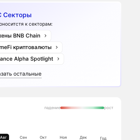
 Секторы
оноситстя к секторам:
кены BNB Chain
meFi криптовалюты
nance Alpha Spotlight
зать остальные
падение
рост
Авг
Сен
Окт
Ноя
Дек
Год