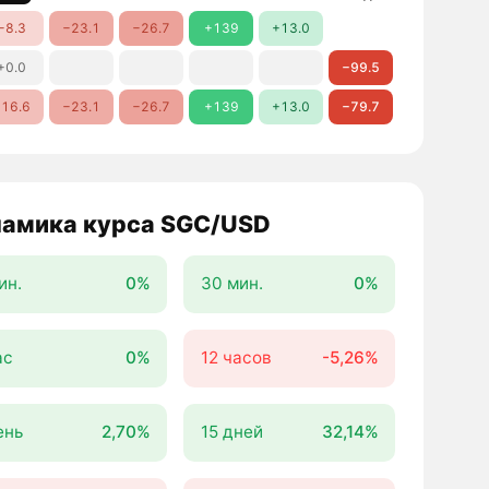
−8.3
−23.1
−26.7
+139
+13.0
+0.0
−99.5
16.6
−23.1
−26.7
+139
+13.0
−79.7
амика курса SGC/USD
ин.
0%
30 мин.
0%
ас
0%
12 часов
-5,26%
ень
2,70%
15 дней
32,14%