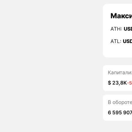
Макси
ATH:
US
ATL:
US
Капитали
$ 23,8K
-
В оборот
6 595 907