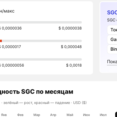
н/макс
SGC
SGC 
$ 0,0000036
$ 0,0000038
То
Ga
$ 0,0000017
$ 0,000048
Bi
Пока
$ 0,00000056
$ 0,0018
дность
SGC
по месяцам
 ·
зелёный — рост, красный — падение
· USD ($)
Янв
Фев
Мар
Апр
Май
Июн
Июл