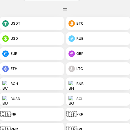
USDT
BTC
USD
RUB
EUR
GBP
ETH
LTC
BCH
BNB
BUSD
SOL
🇮🇳
🇵🇰
INR
PKR
🇻🇳
🇧🇷
VND
BRL