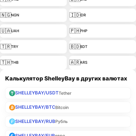
🇳🇬
🇮🇩
NGN
IDR
🇺🇦
🇵🇭
UAH
PHP
🇹🇷
🇧🇩
TRY
BDT
🇹🇭
🇦🇷
THB
ARS
Калькулятор ShelleyBay в других валютах
SHELLEYBAY/USDT
Tether
SHELLEYBAY/BTC
Bitcoin
SHELLEYBAY/RUB
Рубль
SHELLEYBAY/EUR
евро