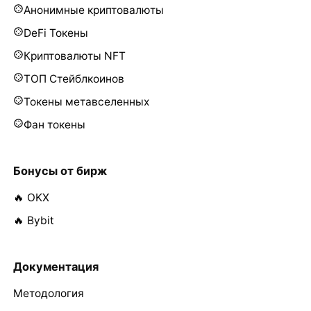
Анонимные криптовалюты
DeFi Токены
Криптовалюты NFT
ТОП Стейблкоинов
Токены метавселенных
Фан токены
Бонусы от бирж
🔥 OKX
🔥 Bybit
Документация
Методология