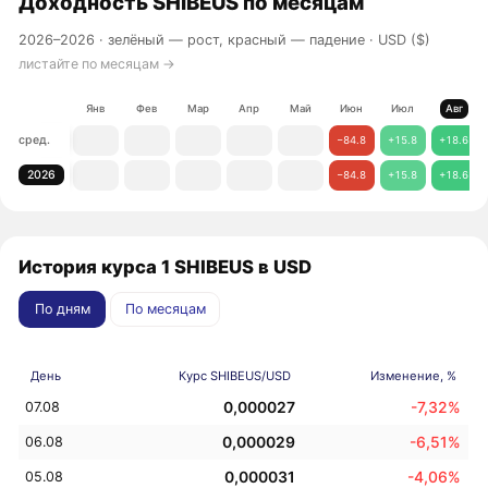
Доходность
SHIBEUS
по месяцам
2026–2026 ·
зелёный — рост, красный — падение
· USD ($)
листайте по месяцам →
Янв
Фев
Мар
Апр
Май
Июн
Июл
Авг
сред.
−84.8
+15.8
+18.6
2026
−84.8
+15.8
+18.6
История курса 1 SHIBEUS в USD
По дням
По месяцам
День
Курс SHIBEUS/USD
Изменение, %
0,000027
-7,32%
07.08
0,000029
-6,51%
06.08
0,000031
-4,06%
05.08