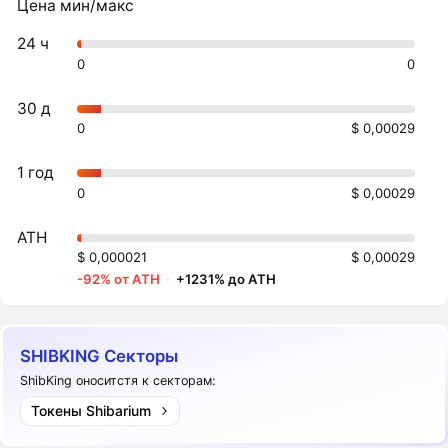
Цена мин/макс
24 ч
0
0
30 д
0
$ 0,00029
1 год
0
$ 0,00029
ATH
$ 0,000021
$ 0,00029
-92% от ATH
·
+1231% до ATH
SHIBKING Секторы
ShibKing оноситстя к секторам:
Токены Shibarium