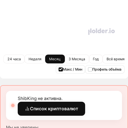
24 часа
Неделя
Месяц
3 Месяца
Год
Всё время
Макс / Мин
Профиль объёма
ShibKing не активна.
Список криптовалют
Мы не уверены.