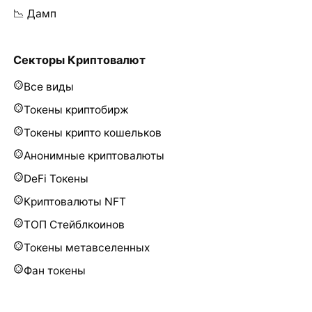
📉 Дамп
Секторы Криптовалют
Все виды
Токены криптобирж
Токены крипто кошельков
Анонимные криптовалюты
DeFi Токены
Криптовалюты NFT
ТОП Стейблкоинов
Токены метавселенных
Фан токены