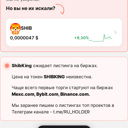
Но вы не их искали?
SHIB
35
0,0000047 $
+9,30%
ShibKing
ожидает листинга на биржах.
Цена на токен
SHIBKING
неизвестна.
Чаще всего первые торги стартуют на биржах
Mexc.com
,
Bybit.com
,
Binance.com
.
Мы заранее пишем о листингах топ проектов в
Телеграм канале -
t.me/RU_HOLDER