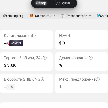
Обзор
Где купить
shibking.org
Контракты
Обозреватели
Shibk
Капитализация
FDV
$ 0
‒
%
#9433
Торговый объем, 24ч
Доминирование
$ 5,6K
%
В обороте SHIBKING
Макс. предложение
1
‒
0%