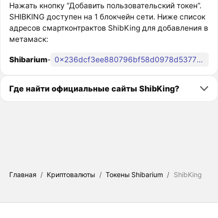
Нажать кнопку “Добавить пользовательский токен”.
SHIBKING доступен на 1 блокчейн сети. Ниже список
адресов смартконтрактов ShibKing для добавления в
метамаск:
Shibarium
-
0x236dcf3ee880796bf58d0978d53772a4d5dc6db6
Где найти официальные сайты ShibKing?
Главная
/
Криптовалюты
/
Токены Shibarium
/
ShibKing