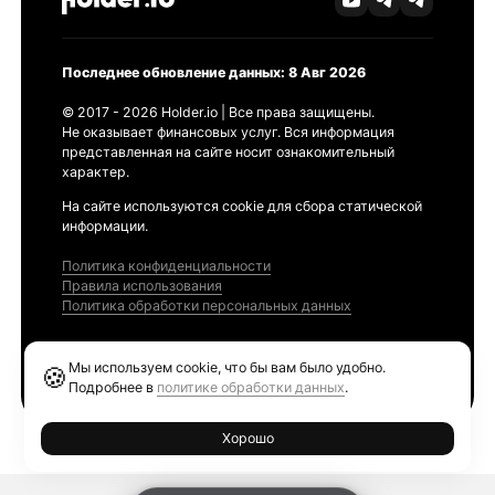
Последнее обновление данных: 8 Авг 2026
© 2017 - 2026 Holder.io | Все права защищены.
Не оказывает финансовых услуг. Вся информация
представленная на сайте носит ознакомительный
характер.
На сайте используются cookie для сбора статической
информации.
Политика конфиденциальности
Правила использования
Политика обработки персональных данных
Продукты
Мы используем cookie, что бы вам было удобно.
🍪
Ethereum GAS Tracker
Подробнее в
политике обработки данных
.
Хорошо