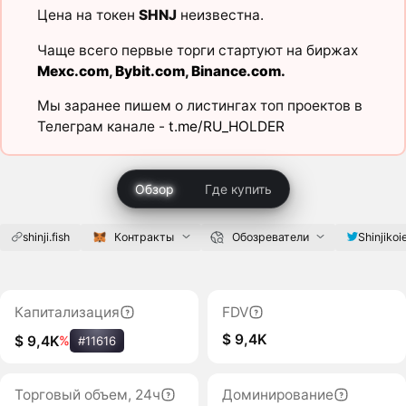
Цена на токен
SHNJ
неизвестна.
Чаще всего первые торги стартуют на биржах
Mexc.com
,
Bybit.com
,
Binance.com
.
Мы заранее пишем о листингах топ проектов в
Телеграм канале -
t.me/RU_HOLDER
Обзор
Где купить
shinji.fish
Контракты
Обозреватели
Shinjikoi
Капитализация
FDV
$ 9,4K
$ 9,4K
%
#11616
Торговый объем, 24ч
Доминирование