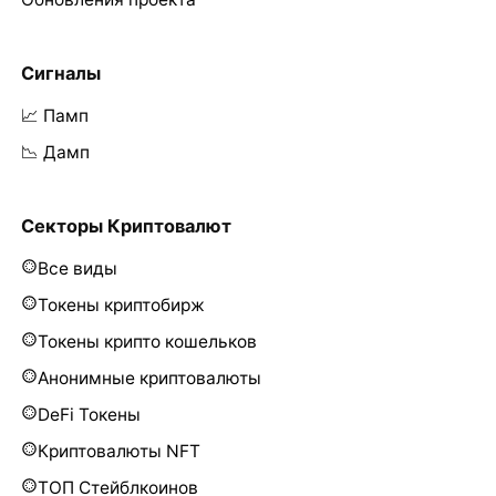
Сигналы
📈 Памп
📉 Дамп
Секторы Криптовалют
Все виды
Токены криптобирж
Токены крипто кошельков
Анонимные криптовалюты
DeFi Токены
Криптовалюты NFT
ТОП Стейблкоинов