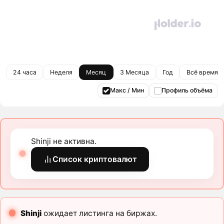
24 часа
Неделя
Месяц
3 Месяца
Год
Всё время
Макс / Мин
Профиль объёма
Shinji не активна.
Список криптовалют
Shinji
ожидает листинга на биржах.