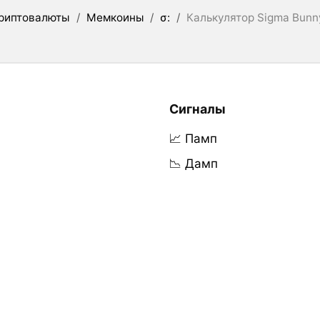
риптовалюты
/
Мемкоины
/
σ:
/
Калькулятор Sigma Bunn
Сигналы
📈 Памп
📉 Дамп