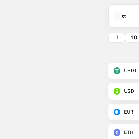
σ:
1
10
USDT
USD
EUR
ETH