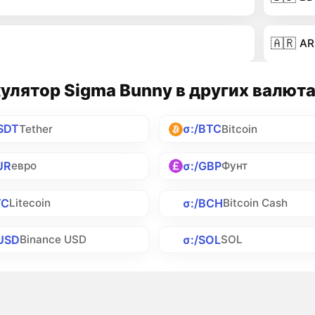
🇦🇷
AR
улятор Sigma Bunny в других валют
SDT
σ:/BTC
Tether
Bitcoin
UR
σ:/GBP
евро
Фунт
TC
σ:/BCH
Litecoin
Bitcoin Cash
USD
σ:/SOL
Binance USD
SOL