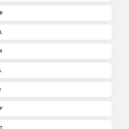
B
L
R
L
R
P
T