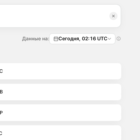
Данные на:
Сегодня, 02:16 UTC
C
B
P
C