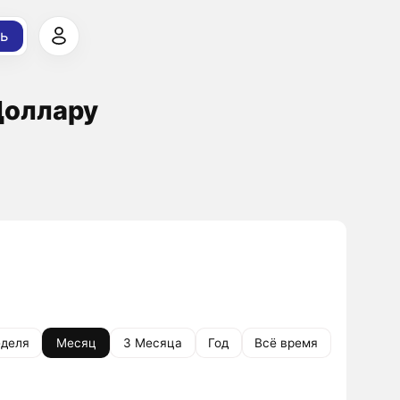
ь
Доллару
деля
Месяц
3 Месяца
Год
Всё время