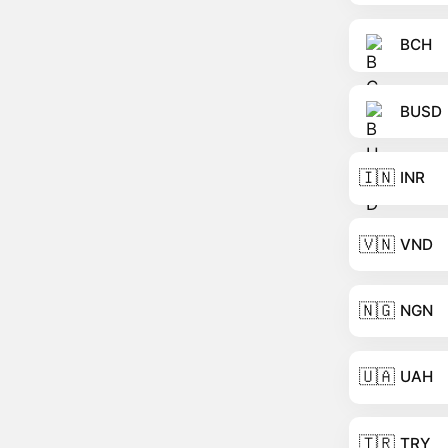
BCH
BUSD
🇮🇳
INR
🇻🇳
VND
🇳🇬
NGN
🇺🇦
UAH
🇹🇷
TRY