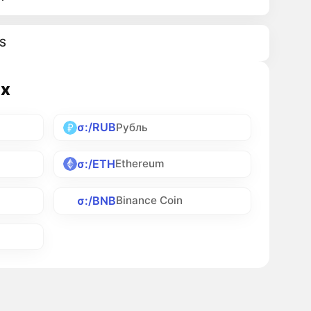
S
ах
σ:/RUB
Рубль
σ:/ETH
Ethereum
σ:/BNB
Binance Coin