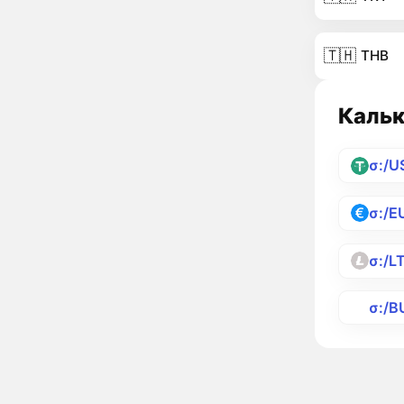
🇹🇭
THB
Кальк
σ:/U
σ:/E
σ:/L
σ:/B