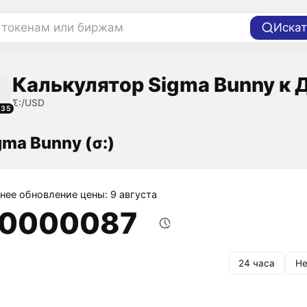
 токенам или биржам
Искат
Калькулятор Sigma Bunny к 
Σ:/USD
535
gma Bunny (σ:)
нее обновление цены: 9 августа
,0000087
24 часа
Не