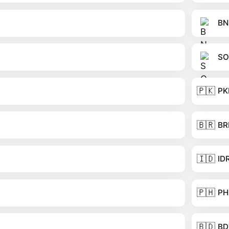
BN
SO
🇵🇰
PK
🇧🇷
BR
🇮🇩
ID
🇵🇭
PH
🇧🇩
BD