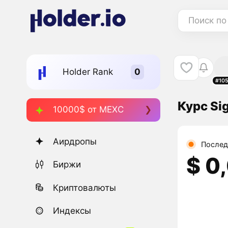
Поиск по
Holder Rank
#10
Курс Si
10000$ от MEXC
Аирдропы
Послед
$ 0
Биржи
Криптовалюты
Индексы