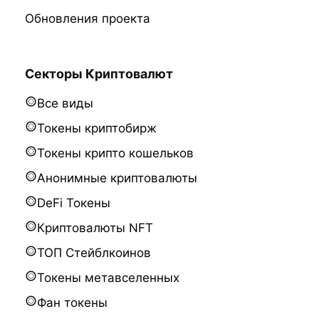
Обновления проекта
Секторы Криптовалют
Все виды
Токены криптобирж
Токены крипто кошельков
Анонимные криптовалюты
DeFi Токены
Криптовалюты NFT
ТОП Стейблкоинов
Токены метавселенных
Фан токены