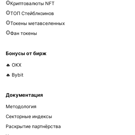
Криптовалюты NFT
ТОП Стейблкоинов
Токены метавселенных
Фан токены
Бонусы от бирж
🔥 OKX
🔥 Bybit
Документация
Методология
Секторные индексы
Раскрытие партнёрства