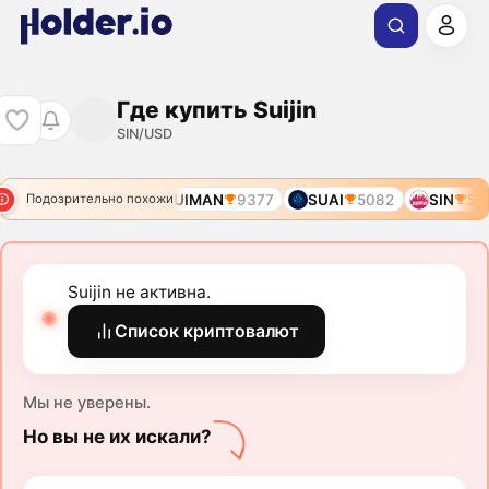
Где купить Suijin
SIN/USD
SUIMON
6400
SUIMAN
9377
SUAI
5082
SIN
567
Подозрительно похожи
Suijin не активна.
Список криптовалют
Мы не уверены.
Но вы не их искали?