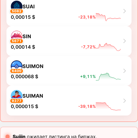
SUAI
5082
0,00015 $
-23,18%
SIN
5671
0,00014 $
-7,72%
SUIMON
6400
0,000068 $
+9,11%
SUIMAN
9377
0,000015 $
-39,18%
Suijin
ожидает листинга на биржах.