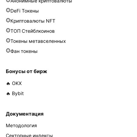
Анонимные криптовалюты
DeFi Токены
Криптовалюты NFT
ТОП Стейблкоинов
Токены метавселенных
Фан токены
Бонусы от бирж
🔥 OKX
🔥 Bybit
Документация
Методология
Секторные индексы