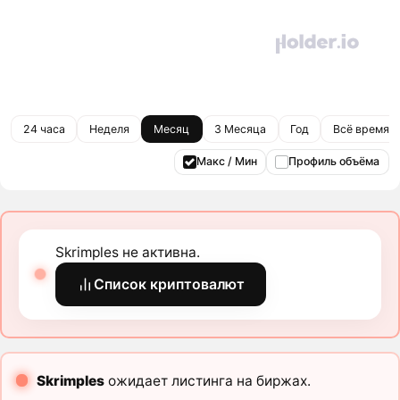
24 часа
Неделя
Месяц
3 Месяца
Год
Всё время
Макс / Мин
Профиль объёма
Skrimples не активна.
Список криптовалют
Skrimples
ожидает листинга на биржах.