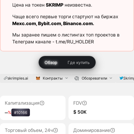
Цена на токен
SKRIMP
неизвестна.
Чаще всего первые торги стартуют на биржах
Mexc.com
,
Bybit.com
,
Binance.com
.
Мы заранее пишем о листингах топ проектов в
Телеграм канале -
t.me/RU_HOLDER
Обзор
Где купить
skrimples.ai
Контракты
Обозреватели
Skrim
Капитализация
FDV
$ 50K
‒
%
#10166
Торговый объем, 24ч
Доминирование