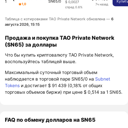
1
SN65/0
Купит
$ 0,0027
1,0
7ч назад
спред 0.6%
Таблица с котировками TAO Private Network обновлена —
6
августа 2026, 15:15
Продажа и покупка TAO Private Network
(SN65) за доллары
Что бы купить криптовалюту TAO Private Network,
воспользуйтесь таблицей выше.
Максимальный суточный торговый объем
наблюдается в торговой паре SN65/0 на
Subnet
Tokens
и достигает $ 91 439 (0,18% от общих
торговых объемов биржи) при цене $ 0,514 за 1 SN65.
FAQ по обмену долларов на SN65