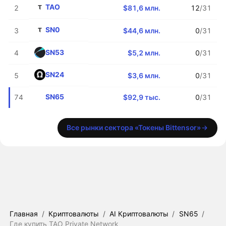
TAO
2
$81,6 млн.
12
/31
SN0
3
$44,6 млн.
0
/31
SN53
4
$5,2 млн.
0
/31
SN24
5
$3,6 млн.
0
/31
SN65
74
$92,9 тыс.
0
/31
Все рынки сектора «Токены Bittensor»
Главная
/
Криптовалюты
/
AI Криптовалюты
/
SN65
/
Где купить TAO Private Network