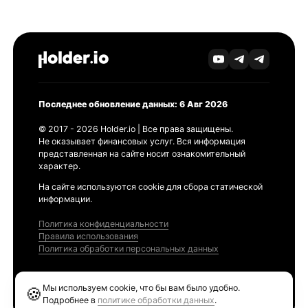
Последнее обновление данных: 6 Авг 2026
© 2017 - 2026 Holder.io | Все права защищены.
Не оказывает финансовых услуг. Вся информация
представленная на сайте носит ознакомительный
характер.
На сайте используются cookie для сбора статической
информации.
Политика конфиденциальности
Правила использования
Политика обработки персональных данных
Продукты
Мы используем cookie, что бы вам было удобно.
🍪
Ethereum GAS Tracker
Подробнее в
политике обработки данных
.