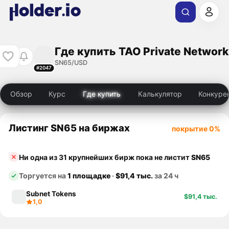
Где купить TAO Private Network
SN65/USD
#2047
Обзор
Курс
Где купить
Калькулятор
Конкуре
Листинг SN65 на биржах
покрытие 0%
Ни одна из 31 крупнейших бирж пока не листит
SN65
Торгуется на
1 площадке
·
$91,4 тыс.
за 24 ч
Subnet Tokens
$91,4 тыс.
1,0