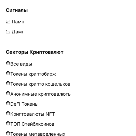
Сигналы
📈 Памп
📉 Дамп
Секторы Криптовалют
Все виды
Токены криптобирж
Токены крипто кошельков
Анонимные криптовалюты
DeFi Токены
Криптовалюты NFT
ТОП Стейблкоинов
Токены метавселенных