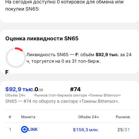
На сегодня доступно 0 котировок для обмена или
покупки SN65:
Оценка ликвидности SN65
Ликвидность SN65 —
F
: объём
$92,9 тыс.
за 24
ч, торгуется на 0 из 31 топ-бирж.
F
$92,9 тыс.
0
#74
/31
Объём 24ч
Рынков (топ-биржи)
в секторе «Токены Bittensor»
SN65 — #74 по обороту в секторе «Токены Bittensor».
#
Монета
Объём 24ч
Рынков
LINK
1
$156,3 млн.
25
/31