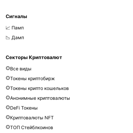
Сигналы
📈 Памп
📉 Дамп
Секторы Криптовалют
Все виды
Токены криптобирж
Токены крипто кошельков
Анонимные криптовалюты
DeFi Токены
Криптовалюты NFT
ТОП Стейблкоинов