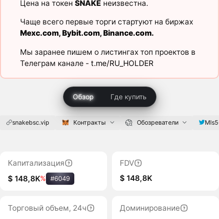
Цена на токен
SNAKE
неизвестна.
Чаще всего первые торги стартуют на биржах
Mexc.com
,
Bybit.com
,
Binance.com
.
Мы заранее пишем о листингах топ проектов в
Телеграм канале -
t.me/RU_HOLDER
Обзор
Где купить
snakebsc.vip
Контракты
Обозреватели
Mls
Капитализация
FDV
$ 148,8K
$ 148,8K
%
#6049
Торговый объем, 24ч
Доминирование