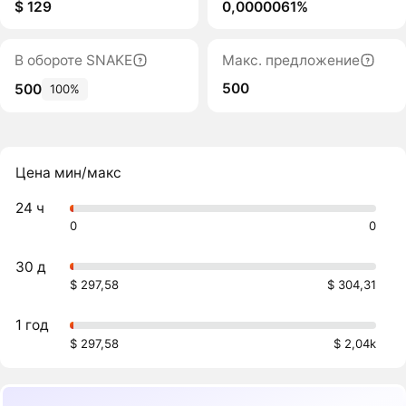
$ 129
0,0000061%
В обороте SNAKE
Макс. предложение
500
500
100%
Цена мин/макс
24 ч
0
0
30 д
$ 297,58
$ 304,31
1 год
$ 297,58
$ 2,04k