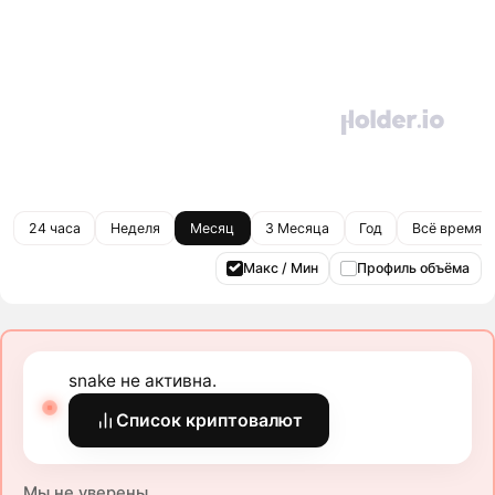
24 часа
Неделя
Месяц
3 Месяца
Год
Всё время
Макс / Мин
Профиль объёма
snake не активна.
Список криптовалют
Мы не уверены.