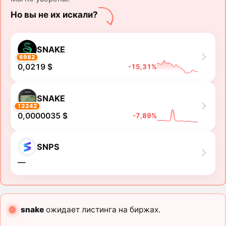
Но вы не их искали?
SNAKE
6982
0,0219 $
-15,31%
SNAKE
12242
0,0000035 $
-7,89%
SNPS
―
snake
ожидает листинга на биржах.