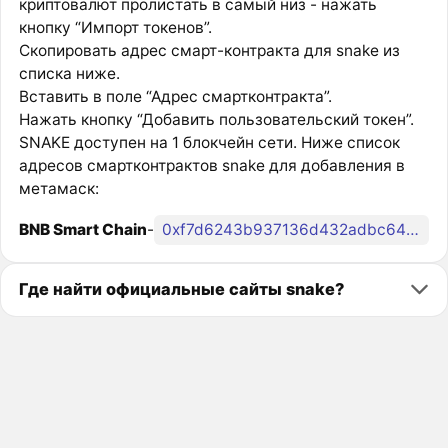
криптовалют пролистать в самый низ - нажать
кнопку “Импорт токенов”.
Скопировать адрес смарт-контракта для snake из
списка ниже.
Вставить в поле “Адрес смартконтракта”.
Нажать кнопку “Добавить пользовательский токен”.
SNAKE доступен на 1 блокчейн сети. Ниже список
адресов смартконтрактов snake для добавления в
метамаск:
BNB Smart Chain
-
0xf7d6243b937136d432adbc643f311b5a9436b0b0
Где найти официальные сайты snake?