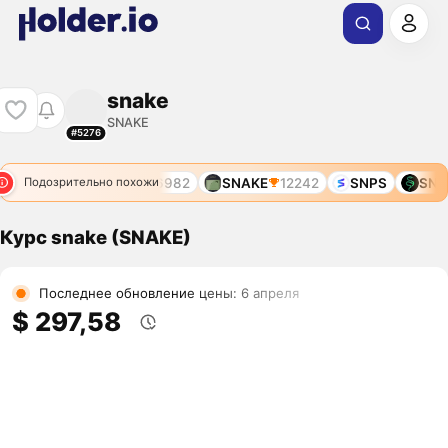
snake
SNAKE
#5276
SNAKE
6982
SNAKE
12242
SNPS
SNAK
Подозрительно похожи
Курс snake (SNAKE)
Последнее обновление цены: 6 апреля
$ 297,58